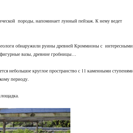
нической породы, напоминает лунный пейзаж. К нему ведет
 археологи обнаружили руины древней Кроммионы с интересными
нофигурные вазы, древние гробницы…
яется небольшое круглое пространство с 11 каменными ступеням
кому периоду.
площадка.