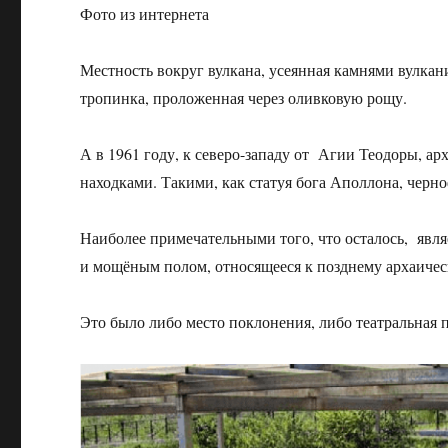
Фото из интернета
Местность вокруг вулкана, усеянная камнями вулка
тропинка, проложенная через оливковую рощу.
А в 1961 году, к северо-западу от Агии Теодоры,
находками. Такими, как статуя бога Аполлона, чер
Наиболее примечательными того, что осталось, явл
и мощёным полом, относящееся к позднему архаичес
Это было либо место поклонения, либо театральная 