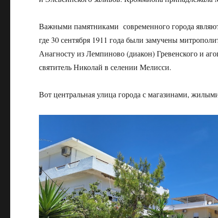
Важными памятниками современного города являютс
где 30 сентября 1911 года были замучены митропол
Анагносту из Лемпиново (диакон) Гревенского и аго
святитель Николай в селении Мелисси.
Вот центральная улица города с магазинами, жилым