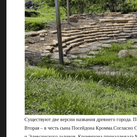
Существуют две версии названия древнего города. П
Вторая – в честь сына Посейдона Кромма.Согласно С
и Элевсинского заливов. Кроммиона принадлежала Мег