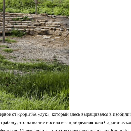
ервое от κρομμύδι «лук», который здесь выращивался в изобили
трабону, это название носила вся прибрежная зона Сароническо
аре до VI века до н. э., но затем перешла под власть Коринфа.