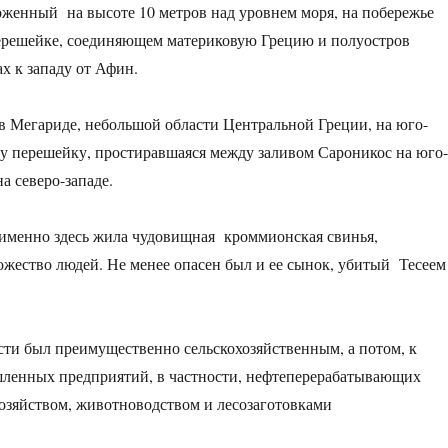
женный на высоте 10 метров над уровнем моря, на побережье
перешейке, соединяющем материковую Грецию и полуостров
х к западу от Афин.
в Мегариде, небольшой области Центральной Греции, на юго-
у перешейку, простиравшаяся между заливом Сароникос на юго
а северо-западе.
о именно здесь жила чудовищная кроммионская свинья,
жество людей. Не менее опасен был и ее сынок, убитый Тесеем
ости был преимущественно сельскохозяйственным, а потом, к
ышленных предприятий, в частности, нефтеперерабатывающих
хозяйством, животноводством и лесозаготовками