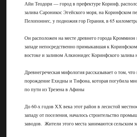
Айи Теодори — город в префектуре Коринф, располо
залива Сароникос Эгейского моря, на Коринфском 
Пелопоннес, у подножия гор Герания, в 65 километра
Он расположен на месте древнего города Кроммион 
западе непосредственно примыкавшая к Коринфском
востоке и заливом Алкионидес Коринфского залива н
Древнегреческая мифология рассказывает о том, чт
порождение Ехидны и Тифона, которая погубила мно
по пути из Трезена в Афины
До 60-х годов ХХ века этот район в лесистой местн
западу от поселения, началось строительство пром
заводов. Жители этого места занимаются сельским 