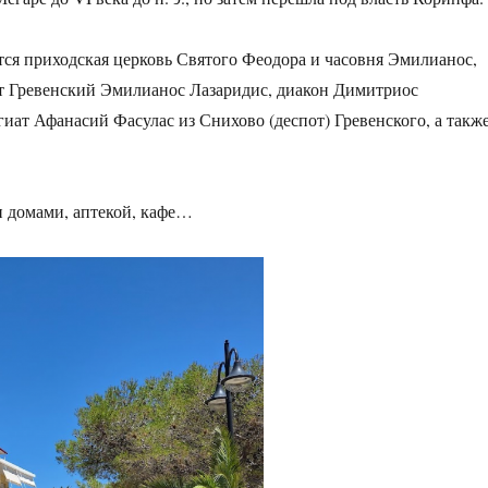
я приходская церковь Святого Феодора и часовня Эмилианос,
ит Гревенский Эмилианос Лазаридис, диакон Димитриос
гиат Афанасий Фасулас из Снихово (деспот) Гревенского, а такж
и домами, аптекой, кафе…