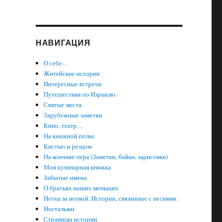
НАВИГАЦИЯ
О себе…
Житейские истории
Интересные встречи
Путешествия по Израилю.
Святые места
Зарубежные заметки
Кино, театр…
На книжной полке
Кистью и резцом
На кончике пера (Заметки, байки, зарисовки)
Моя кулинарная книжка
Забытые имена
О братьях наших меньших
Нотка за ноткой. Истории, связанные с песнями.
Ностальжи
Страницы истории