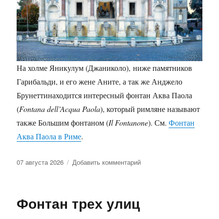
На холме Яникулум (Джаниколо), ниже памятников
Гарибальди, и его жене Аните, а так же Анджело
Брунеттинаходится интересный фонтан Аква Паола
(
Fontana dell’Acqua Paola
), который римляне называют
также Большим фонтаном (
Il Fontanone
). См.
Фонтан
Аква Паола в Риме
.
Опубликовано
к
07 августа 2026
Добавить комментарий
записи
Фонтан
Аква
Фонтан трех улиц
Паола