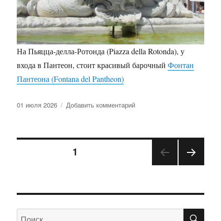
На Пьяцца-делла-Ротонда (Piazza della Rotonda), у
входа в Пантеон, стоит красивый барочный
Фонтан
Пантеона (Fontana del Pantheon)
Опубликовано
к
01 июля 2026
Добавить комментарий
записи
Фонтан
Пантеона
Пагинация
в
СТРАНИЦА
1
Риме
СЛЕД
записей
УЮЩ
АЯ
СТРА
НИЦ
ПО
Искать:
А