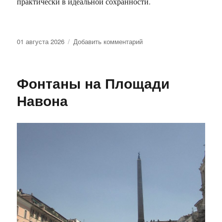
практически в идеальной сохранности.
Опубликовано
к
01 августа 2026
Добавить комментарий
записи
Пантеон.
Рим
Фонтаны на Площади
Навона