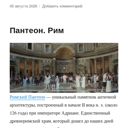
Опубликовано
к
05 августа 2026
Добавить комментарий
записи
Фонтан
трех
Пантеон. Рим
улиц
Римский Пантеон
— уникальный памятник античной
архитектуры, построенный в начале II века н. э. (около
126 года) при императоре Адриане. Единственный
древнеримский храм, который дошел до наших дней