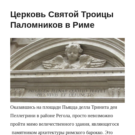
Базилика
Джованни-
Церковь Святой Троицы
ин-
Латерано
Паломников в Риме
в
Риме
Оказавшись на площади Пьяцца делла Тринита деи
Пеллегрини в районе Регола, просто невозможно
пройти мимо величественного здания, являющегося
памятником архитектуры римского барокко. Это