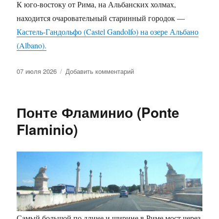
К юго-востоку от Рима, на Альбанских холмах,
находится очаровательный старинный городок —
Кастель-Гандольфо (Castel Gandolfo) на озере Альбано
(Albano).
Опубликовано
к
07 июля 2026
Добавить комментарий
записи
Кастель-
Гандольфо
Понте Фламинио (Ponte
Flaminio)
Самый большой по длине и ширине в Риме мост через