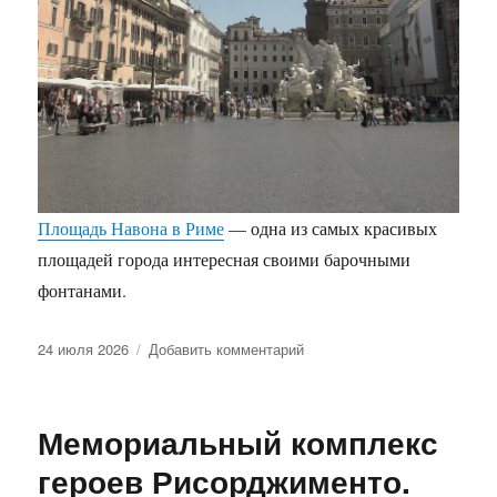
Площадь Навона в Риме
— одна из самых красивых
площадей города интересная своими барочными
фонтанами.
Опубликовано
к
24 июля 2026
Добавить комментарий
записи
Фонтаны
на
Мемориальный комплекс
Площади
Навона
героев Рисорджименто.