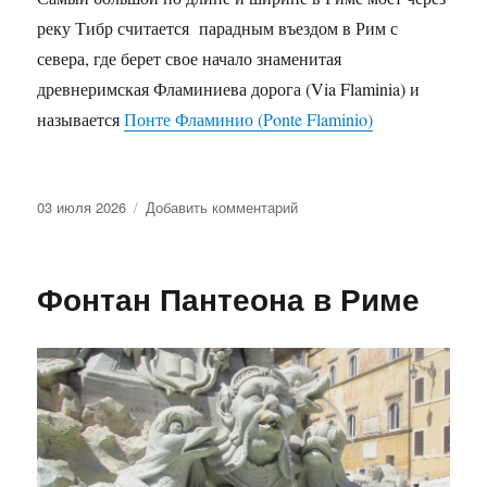
реку Тибр считается парадным въездом в Рим с
севера, где берет свое начало знаменитая
древнеримская Фламиниева дорога (Via Flaminia) и
называется
Понте Фламинио (Ponte Flaminio)
Опубликовано
к
03 июля 2026
Добавить комментарий
записи
Понте
Фламинио
Фонтан Пантеона в Риме
(Ponte
Flaminio)