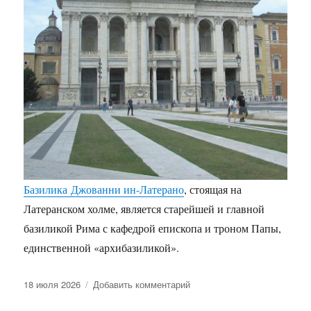
Базилика Джованни ин-Латерано
, стоящая на
Латеранском холме, является старейшей и главной
базиликой Рима с кафедрой епископа и троном Папы,
единственной «архибазиликой».
Опубликовано
к
18 июля 2026
Добавить комментарий
записи