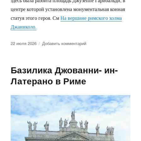
здесь была разбита площадь Джузеппе Гарибальди, в
центре которой установлена монументальная конная
статуя этого героя. См
На вершине римского холма
Джаниколо.
Опубликовано
к
22 июля 2026
Добавить комментарий
записи
Мемориальный
комплекс
Базилика Джованни- ин-
героев
Рисорджименто.
Латерано в Риме