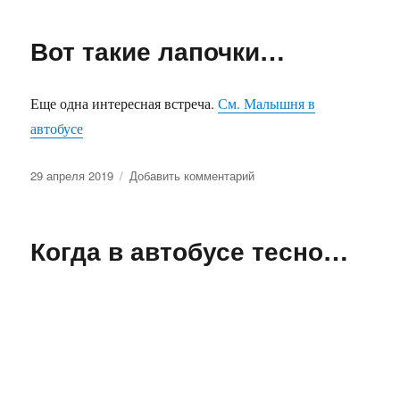
Случайный
кадр
Вот такие лапочки…
Еще одна интересная встреча.
См. Малышня в
автобусе
Опубликовано
к
29 апреля 2019
Добавить комментарий
записи
Вот
такие
Когда в автобусе тесно…
лапочки…