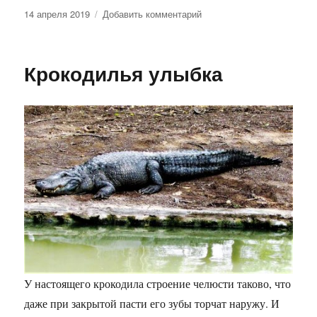
Опубликовано
к
14 апреля 2019
Добавить комментарий
записи
Из
истории
Крокодилья улыбка
овощей,
фруктов
и
различных
блюд
У настоящего крокодила строение челюсти таково, что
даже при закрытой пасти его зубы торчат наружу. И