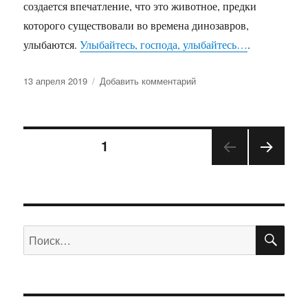
создается впечатление, что это животное, предки
которого существовали во времена динозавров,
улыбаются.
Улыбайтесь, господа, улыбайтесь…
.
Опубликовано
к
13 апреля 2019
Добавить комментарий
записи
Крокодилья
улыбка
Пагинация
СТРАНИЦА
1
СЛЕД
записей
УЮЩ
АЯ
СТРА
НИЦ
ПО
Искать:
А