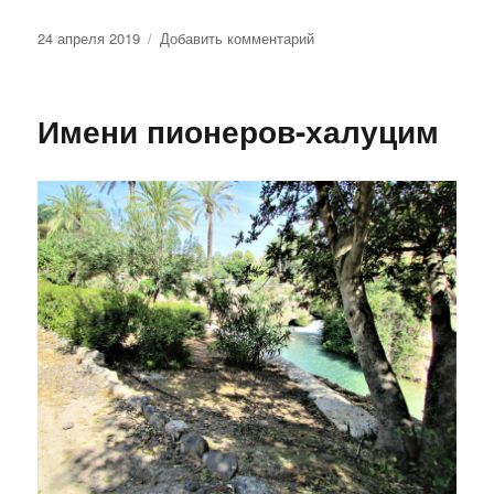
Опубликовано
к
24 апреля 2019
Добавить комментарий
записи
Рыбный
суп
Имени пионеров-халуцим