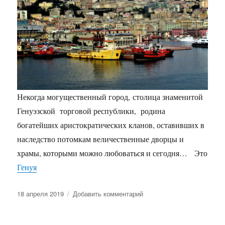
Некогда могущественный город, столица знаменитой
Генуэзской торговой республики, родина
богатейших аристократических кланов, оставивших в
наследство потомкам величественные дворцы и
храмы, которыми можно любоваться и сегодня… Это
Генуя
Опубликовано
к
18 апреля 2019
Добавить комментарий
записи
Прогулка
по