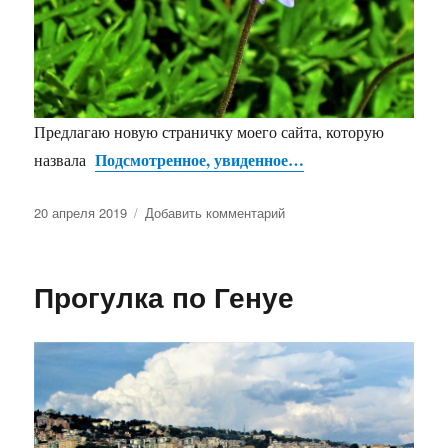
Предлагаю новую страничку моего сайта, которую
Подсмотренное, увиденное…
назвала
Опубликовано
к
20 апреля 2019
Добавить комментарий
записи
Новинка
Прогулка по Генуе