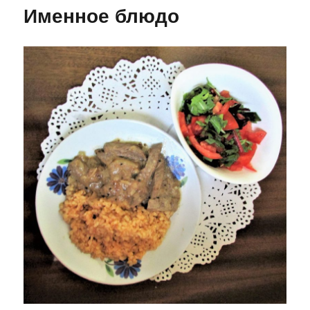
Именное блюдо
Генуе