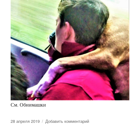
См. Обнимашки
Опубликовано
к
28 апреля 2019
Добавить комментарий
записи
Когда