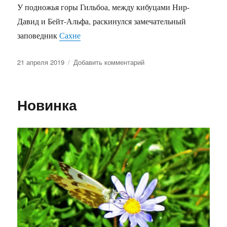
У подножья горы Гильбоа, между кибуцами Нир-
Давид и Бейт-Альфа, раскинулся замечательный
заповедник
Сахне
Опубликовано
к
21 апреля 2019
Добавить комментарий
записи
Имени
пионеров-
Новинка
халуцим