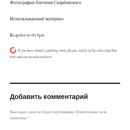
Фотографии Евгения Скарбовского
Использованный материал
Κωρύκειο άντρο
If you have found a spelling error, please, notify us by selecting that
text and
tap
on selected text.
Добавить комментарий
Ваш адрес email не будет опубликован.
Обязательные поля
помечены
*