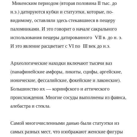
Микенским периодом (вторая половина II тыс. до
н.э.) датируются кубки и статуэтки, которые, по-
видимому, оставляли здесь стекавшиеся в пещеру
паломниками. И это говорит о начале сакрального
использования пещеры датированного VII в. до н. э.
И это явление расцветает с VI по III век до н.э.
Археологические находки включают тысячи ваз
(панафинейские амфоры, ликиты, сцифы, аргейские,
ионические, фессалийские, фокейские и лаконские).
Большинство их — коринфского и аттического
происхождения. Многие сосуды выполнены из фаянса,
алебастра и стекла.
Самой многочисленными данью были статуэтки из
самых разных мест, что изображают женские фигуры