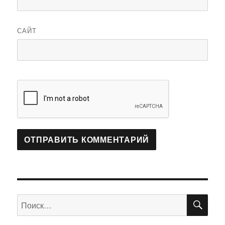
САЙТ
ПО
Искать: