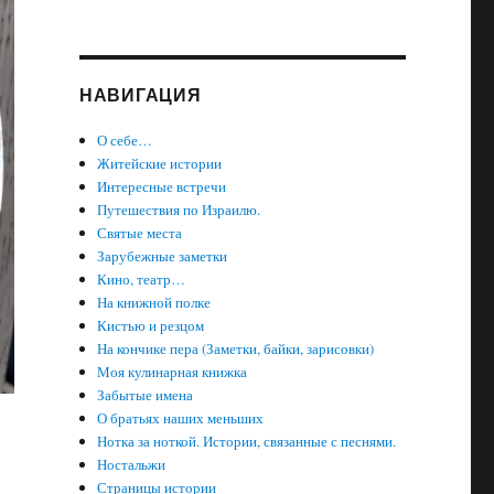
НАВИГАЦИЯ
О себе…
Житейские истории
Интересные встречи
Путешествия по Израилю.
Святые места
Зарубежные заметки
Кино, театр…
На книжной полке
Кистью и резцом
На кончике пера (Заметки, байки, зарисовки)
Моя кулинарная книжка
Забытые имена
О братьях наших меньших
Нотка за ноткой. Истории, связанные с песнями.
Ностальжи
Страницы истории