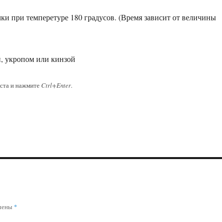
чки при темперетуре 180 градусов. (Время зависит от величины
, укропом или кинзой
кста и нажмите
Ctrl+Enter
.
ечены
*