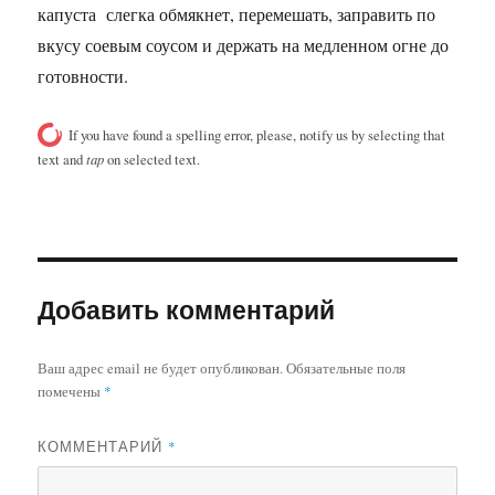
капуста слегка обмякнет, перемешать, заправить по
вкусу соевым соусом и держать на медленном огне до
готовности.
If you have found a spelling error, please, notify us by selecting that
text and
tap
on selected text.
Добавить комментарий
Ваш адрес email не будет опубликован.
Обязательные поля
помечены
*
КОММЕНТАРИЙ
*