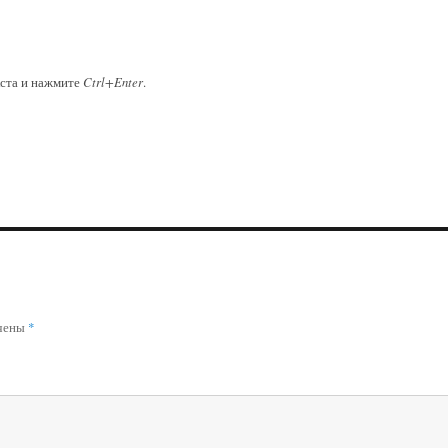
кста и нажмите
Ctrl+Enter
.
ечены
*