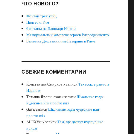
ЧТО НОВОГО?
Фонтан трех улиц
Пантеон. Рим
Фонтаны на Площади Навона
Мемориальный комплекс героев Рисорджименто.
Базилика Джованни- ин-Латерано в Риме
СВЕЖИЕ КОММЕНТАРИИ
Константин Смирнов
к записи
Техасское ранчо в
Израиле
Татьяна Яровинская
к записи
Школьные годы
чудесные или просто mix
Gas
к записи
Школьные годы чудесные или
просто mix
ALEXVit
к записи
Там, где цветут пурпурные
ирисы