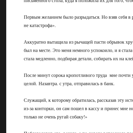
письменного стола, куда я положила их для того, что
Первым желанием было разрыдаться. Но взяв себя в 
не катастрофа».
Аккуратно вытащила из рычащей пасти обрывок хрус
был на месте. Это меня немного успокоило, и я стал
стала медленно, подбирая детали, собирать их на кл
После минут сорока кропотливого труда мне почти 
целой. Назавтра. с утра, отправилась в банк.
Служащий, к которому обратилась, рассказав эту и
из-за конторки, он сам пошел в кассу и принес мне 
только не очень ругай собаку!»