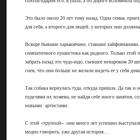
Поблагодарив его, я ушла, а по дороге вспомнила п
Это было около 20 лет тому назад. Одна семья, прие
для себя, а второго для людей, у которых они должн
Вскоре бывшие харьковчане, ставшие хайфовчанами,
симпатичного пушистика как родного. Только этой 
забрать назад это чудо-юдо, съевшее ненароком 20 
гнев, что они больше не желали видеть ее у себя дома
Так собака вернулась туда, откуда пришла. Да так и
пуделями их хозяева, не найдя себе иного занятия,
новыми артистами.
С этой «труппой» они много лет успешно выступали
модно говорить, уже другая история…