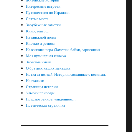
Житейские истории
Интересные встречи
Путешествия по Израилю.
Святые места
Зарубежные заметки
Кино, театр…
На книжной полке
Кистью и резцом
На кончике пера (Заметки, байки, зарисовки)
Моя кулинарная книжка
Забытые имена
О братьях наших меньших
Нотка за ноткой. Истории, связанные с песнями.
Ностальжи
Страницы истории
Улыбки природы
Подсмотренное, увиденное…
Поэтическая страничка