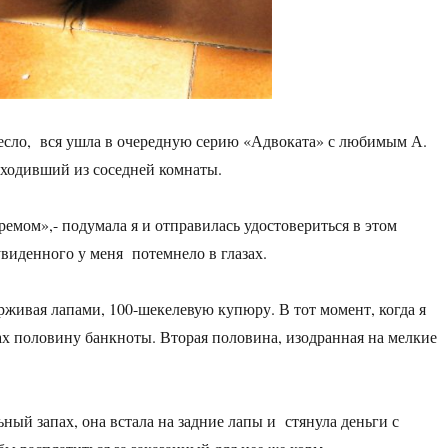
ресло, вся ушла в очередную серию «Адвоката» с любимым А.
ходивший из соседней комнаты.
емом»,- подумала я и отправилась удостовериться в этом
увиденного у меня потемнело в глазах.
рживая лапами, 100-шекелевую купюру. В тот момент, когда я
бах половину банкноты. Вторая половина, изодранная на мелкие
ный запах, она встала на задние лапы и стянула деньги с