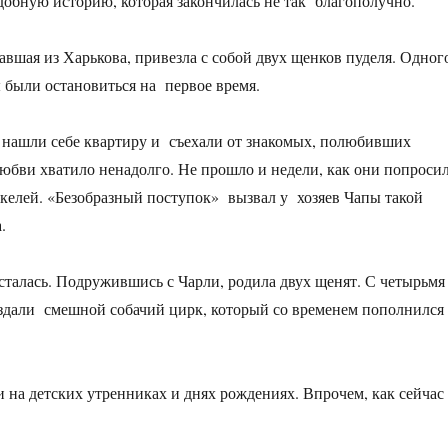
одобную историю, которая закончилась не так благополучно.
хавшая из Харькова, привезла с собой двух щенков пуделя. Одног
ы были остановиться на первое время.
 нашли себе квартиру и съехали от знакомых, полюбивших
любви хватило ненадолго. Не прошло и недели, как они попроси
шекелей. «Безобразный поступок» вызвал у хозяев Чапы такой
.
 осталась. Подружившись с Чарли, родила двух щенят. С четырьм
 создали смешной собачий цирк, который со временем пополнился
 на детских утренниках и днях рождениях. Впрочем, как сейчас