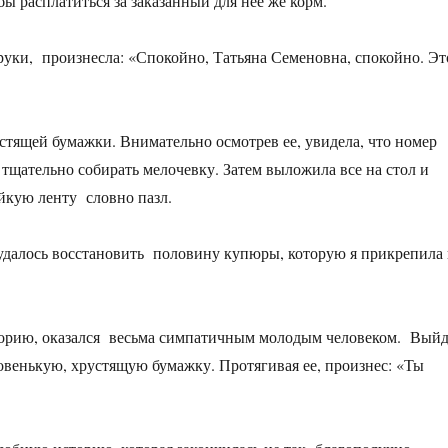
бы расплатиться за заказанный для нее же корм.
руки, произнесла: «Спокойно, Татьяна Семеновна, спокойно. Эт
тящей бумажки. Внимательно осмотрев ее, увидела, что номер
а тщательно собирать мелочевку. Затем выложила все на стол и
ейкую ленту словно пазл.
удалось восстановить половину купюры, которую я прикрепила 
сторию, оказался весьма симпатичным молодым человеком. Вый
новенькую, хрустящую бумажку. Протягивая ее, произнес: «Ты