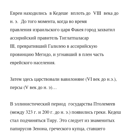
Евреи находились в Кедеше вплоть до VIII века до
н. э. До того момента, когда во время
правления израильского царя Факея город захватил
ассирийский правитель Тиглатпаласар
III, превративший Галилею в ассирийскую
провинцию Мегидо, и угнавший в плен часть
еврейского населения.
Затем здесь царствовали вавилоняне (VI век до н.э.),
персы (V век до н. э)…
В эллинистический период государства Птолемеев
(между 323 г. и 200 г. до н. э.) появились греки. Кедеш
стал подчиняться Тиру. Это следует из знаменитых
папирусов Зенона, греческого купца, ставшего