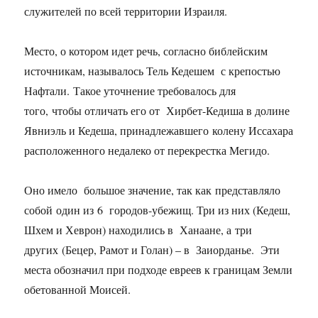
служителей по всей территории Израиля.
Место, о котором идет речь, согласно библейским
источникам, называлось Тель Кедешем с крепостью
Нафтали. Такое уточнение требовалось для
того, чтобы отличать его от Хирбет-Кедиша в долине
Явниэль и Кедеша, принадлежавшего колену Иссахара
расположенного недалеко от перекрестка Мегидо.
Оно имело большое значение, так как представляло
собой один из 6 городов-убежищ. Три из них (Кедеш,
Шхем и Хеврон) находились в Ханаане, а три
других (Бецер, Рамот и Голан) – в Заиорданье. Эти
места обозначил при подходе евреев к границам Земли
обетованной Моисей.