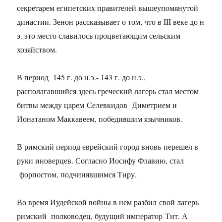
секретарем египетских правителей вышеупомянутой
династии. Зенон рассказывает о том, что в III веке до н
э. это место славилось процветающим сельским
хозяйством.
В период 145 г. до н.э.- 143 г. до н.э.,
располагавшийся здесь греческий лагерь стал местом
битвы между царем Селевкидов Диметрием и
Ионатаном Маккавеем, победившим язычников.
В римский период еврейский город вновь перешел в
руки иноверцев. Согласно Иосифу Флавию, стал
форпостом, подчинявшимся Тиру.
Во время Иудейской войны в нем разбил свой лагерь
римский полководец, будущий император Тит. А