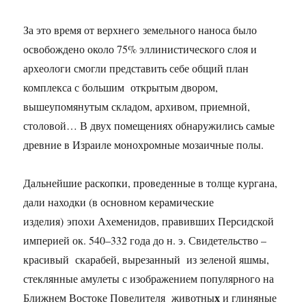
За это время от верхнего земельного наноса было
освобождено около 75% эллинистического слоя и
археологи смогли представить себе общий план
комплекса с большим открытым двором,
вышеупомянутым складом, архивом, приемной,
столовой… В двух помещениях обнаружились самые
древние в Израиле монохромные мозаичные полы.
Дальнейшие раскопки, проведенные в толще кургана,
дали находки (в основном керамические
изделия) эпохи Ахеменидов, правивших Персидской
империей ок. 540–332 года до н. э. Свидетельство –
красивый скарабей, вырезанный из зеленой яшмы,
стеклянные амулеты с изображением популярного на
х
Ближнем Востоке Повелителя животны
и глиняные