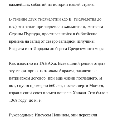
важнейших событий из истории нашей страны.
В течение двух тысячелетий (до II тысячелетия до
н.э.) эти земли принадлежали ханаанянам, жителям
Страны Пурпура, простиравшейся в библейские
времена на запад от северо-западной излучины
Евфрата и от Иордана до берега Средиземного моря.
Как известно из ТАНАХа, Всевышний решил отдать
эту территорию потомкам Авраама, заключив с
патриархом договор при еще жизни последнего. И
вот, спустя примерно 660 лет, после смерти Моисея,
израильский союз племен вошел в Ханаан. Это было в
1368 году до н. э,
Руководимые Иисусом Навином, они пересекли