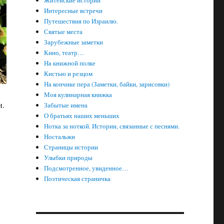
Житейские истории
Интересные встречи
Путешествия по Израилю.
Святые места
Зарубежные заметки
Кино, театр…
На книжной полке
Кистью и резцом
На кончике пера (Заметки, байки, зарисовки)
Моя кулинарная книжка
и.
Забытые имена
О братьях наших меньших
.
Нотка за ноткой. Истории, связанные с песнями.
Ностальжи
Страницы истории
Улыбки природы
Подсмотренное, увиденное…
Поэтическая страничка