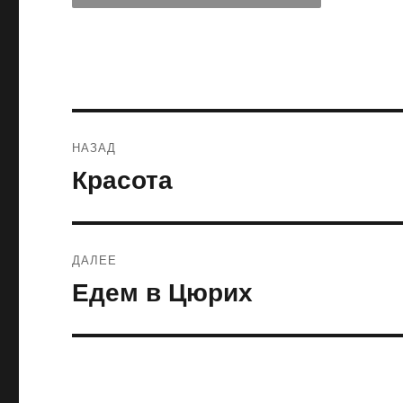
Навигация
НАЗАД
по
Красота
Предыдущая
запись:
записям
ДАЛЕЕ
Едем в Цюрих
Следующая
запись: