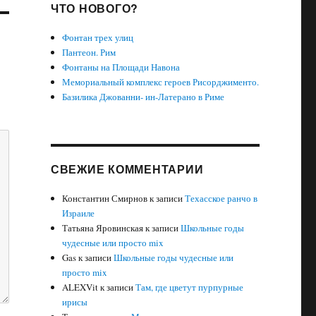
ЧТО НОВОГО?
Фонтан трех улиц
Пантеон. Рим
Фонтаны на Площади Навона
Мемориальный комплекс героев Рисорджименто.
Базилика Джованни- ин-Латерано в Риме
СВЕЖИЕ КОММЕНТАРИИ
Константин Смирнов
к записи
Техасское ранчо в
Израиле
Татьяна Яровинская
к записи
Школьные годы
чудесные или просто mix
Gas
к записи
Школьные годы чудесные или
просто mix
ALEXVit
к записи
Там, где цветут пурпурные
ирисы