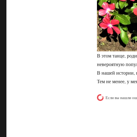
В этом танце, род
невероятную попул
В нашей истории, в
Тем не менее, у м
Если вы нашли ош