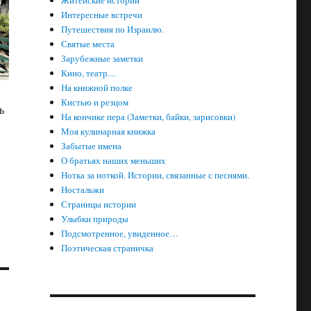
Житейские истории
Интересные встречи
Путешествия по Израилю.
Святые места
Зарубежные заметки
Кино, театр…
На книжной полке
Кистью и резцом
ь
На кончике пера (Заметки, байки, зарисовки)
Моя кулинарная книжка
Забытые имена
О братьях наших меньших
Нотка за ноткой. Истории, связанные с песнями.
Ностальжи
Страницы истории
Улыбки природы
Подсмотренное, увиденное…
Поэтическая страничка