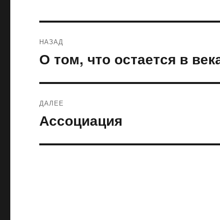
Навигация
НАЗАД
по
О том, что остается в век
Предыдущая
запись:
записям
ДАЛЕЕ
Ассоциация
Следующая
запись: