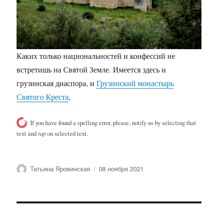
Каких только национальностей и конфессий не
встретишь на Святой Земле. Имеется здесь и
грузинская диаспора, и
Грузинский монастырь
Святого Креста
,
If you have found a spelling error, please, notify us by selecting that
text and
tap
on selected text.
Автор
Опубликовано
Татьяна Яровинская
08 ноября 2021