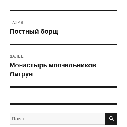
Навигация
НАЗАД
по
Постный борщ
Предыдущая
запись:
записям
ДАЛЕЕ
Монастырь молчальников
Следующая
Латрун
запись:
ПО
Искать: