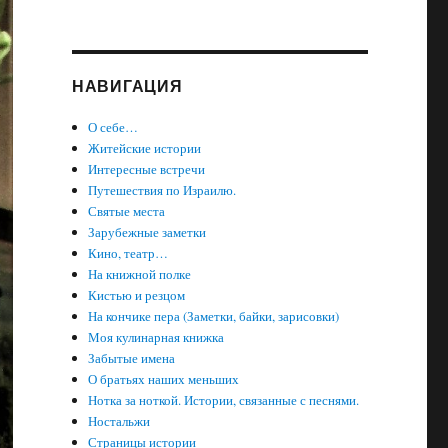
НАВИГАЦИЯ
О себе…
Житейские истории
Интересные встречи
Путешествия по Израилю.
Святые места
Зарубежные заметки
Кино, театр…
На книжной полке
Кистью и резцом
На кончике пера (Заметки, байки, зарисовки)
Моя кулинарная книжка
Забытые имена
О братьях наших меньших
Нотка за ноткой. Истории, связанные с песнями.
Ностальжи
Страницы истории