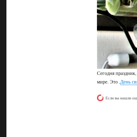
Сегодня праздник,
мире. Это .
День св
Если вы нашли ош