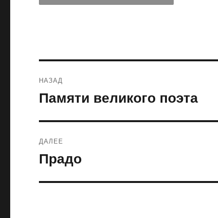
Навигация
НАЗАД
по
Памяти великого поэта
Предыдущая
запись:
записям
ДАЛЕЕ
Прадо
Следующая
запись: