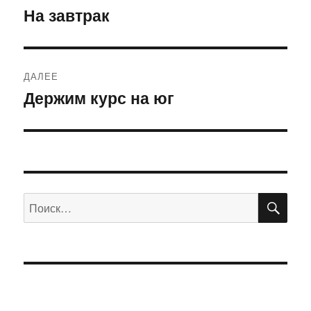
по
На завтрак
Предыдущая
запись:
записям
ДАЛЕЕ
Держим курс на юг
Следующая
запись:
ПО
Искать: