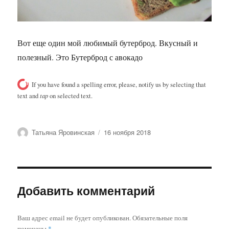
Вот еще один мой любимый бутерброд. Вкусный и
полезный. Это Бутерброд с авокадо
If you have found a spelling error, please, notify us by selecting that
text and
tap
on selected text.
Автор
Опубликовано
Татьяна Яровинская
16 ноября 2018
Добавить комментарий
Ваш адрес email не будет опубликован.
Обязательные поля
помечены
*