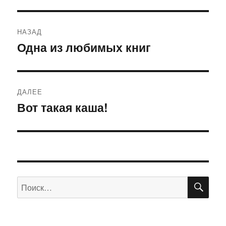
Навигация
НАЗАД
по
Одна из любимых книг
Предыдущая
запись:
записям
ДАЛЕЕ
Вот такая каша!
Следующая
запись:
ПО
Искать: