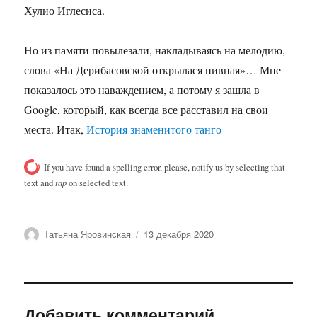
Хулио Иглесиса.
Но из памяти повылезали, накладываясь на мелодию,
слова «На Дерибасовской открылася пивная»… Мне
показалось это наваждением, а потому я зашла в
Google, который, как всегда все расставил на свои
места. Итак,
История знаменитого танго
If you have found a spelling error, please, notify us by selecting that
text and
tap
on selected text.
Автор
Опубликовано
Татьяна Яровинская
13 декабря 2020
Добавить комментарий