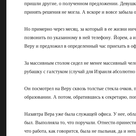
пришли другие, о полученном предложении. Девушка 
принять решения не могла. А вскоре и вовсе забыла 
Но примерно через месяц, за который в ее жизни ни
позвонить по указанному в ней телефону. Йорем, а и
Веру и предложил в определенный час приехать в оф
За массивным столом сидел не менее массивный чело
рубашку с галстуком (случай для Израиля абсолютно
Он посмотрел на Веру сквозь толстые стекла очков, п
образовании. А потом, обратившись к секретарю, поп
Назавтра Вера уже была служащей офиса. У нее, об
был. Выполняла то, что поручали. Отнести-принести 
что работа, как говорится, была не пыльная, да и не