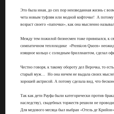
Это была иная, до сих пор неизведанная жизнь с воз
чета новым туфлям или модной кофточке! А потому м
возраст своего «папочки», как она мысленно назыв
Между тем пожилой бизнесмен тоже привязался, к св
симпатичном теплоходике «Premicon Queen» неожида
изящное кольцо с солидным бриллиантом, сделал 
Честно говоря, к такому обороту дел Верочка, то ест
старый муж… Но она ничем не выдала своих мыслей.
хорошей актрисой. А потому сделала вид, что бескон
Так как дети Рауфа были категорически против брак
наследству), свадебных торжеств решили не проводи
Для медового месяца был выбран «Отель де Крийон