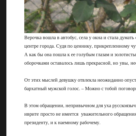
Верочка вошла в автобус, села у окна и стала думать
центре города. Судя по ценнику, прикрепленному чу
А как бы она пошла к ее голубым глазам и золотис
оборочками оставалось лишь прекрасной, но увы, н
От этих мыслей девушку отвлекла неожиданно опуст
бархатный мужской голос. – Можно с тобой поговор
В этом обращении, непривычном для уха русскоязыч
иврите просто не имеется уважительного обращени
президенту, и к наемному рабочему.