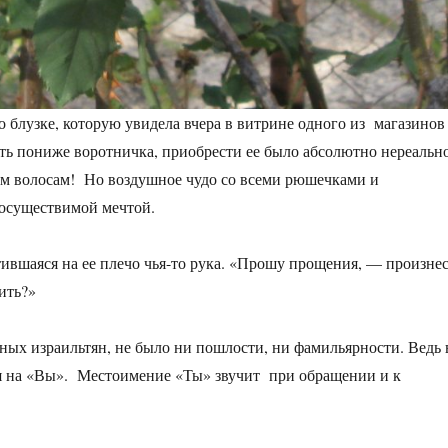
 о блузке, которую увидела вчера в витрине одного из магазинов
ть пониже воротничка, приобрести ее было абсолютно нереально
тым волосам! Но воздушное чудо со всеми рюшечками и
еосуществимой мечтой.
ившаяся на ее плечо чья-то рука. «Прошу прощения, — произне
ить?»
ных израильтян, не было ни пошлости, ни фамильярности. Ведь 
я на «Вы». Местоимение «Ты» звучит при обращении и к