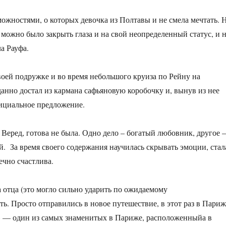
можностями, о которых девочка из Полтавы и не смела мечтать. 
ожно было закрыть глаза и на свой неопределенный статус, и 
ала Рауфа.
оей подружке и во время небольшого круиза по Рейну на
нно достал из кармана сафьяновую коробочку и, вынув из нее
официальное предложение.
ь Веред, готова не была. Одно дело – богатый любовник, другое 
 За время своего содержания научилась скрывать эмоции, стал
ечно счастлива.
а отца (это могло сильно ударить по ожидаемому
ть. Просто отправились в новое путешествие, в этот раз в Пари
» — один из самых знаменитых в Париже, расположенныйа в