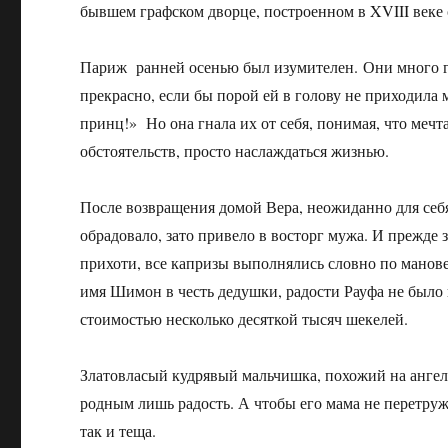
бывшем графском дворце, построенном в XVIII веке
Париж ранней осенью был изумителен. Они много гу
прекрасно, если бы порой ей в голову не приходила 
принц!» Но она гнала их от себя, понимая, что мечта
обстоятельств, просто наслаждаться жизнью.
После возвращения домой Вера, неожиданно для себя,
обрадовало, зато привело в восторг мужа. И прежде
прихоти, все капризы выполнялись словно по мано
имя Шимон в честь дедушки, радости Рауфа не было 
стоимостью несколько десяткой тысяч шекелей.
Златовласый кудрявый мальчишка, похожий на ангел
родным лишь радость. А чтобы его мама не перетруж
так и теща.