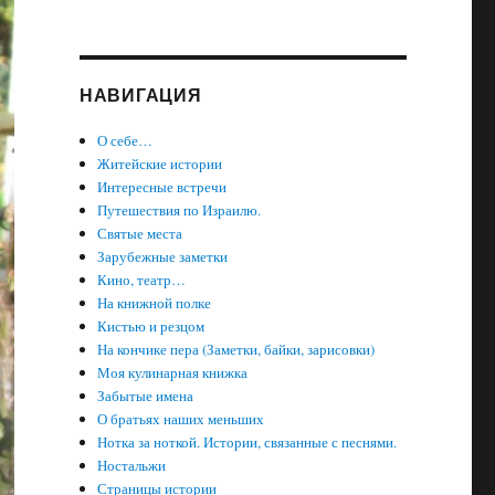
НАВИГАЦИЯ
О себе…
Житейские истории
Интересные встречи
Путешествия по Израилю.
Святые места
Зарубежные заметки
Кино, театр…
На книжной полке
Кистью и резцом
На кончике пера (Заметки, байки, зарисовки)
Моя кулинарная книжка
Забытые имена
О братьях наших меньших
Нотка за ноткой. Истории, связанные с песнями.
Ностальжи
Страницы истории