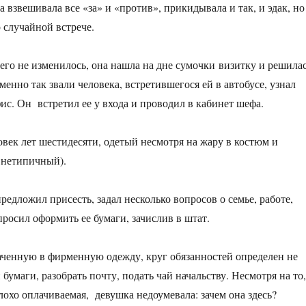
взвешивала все «за» и «против», прикидывала и так, и эдак, но
о случайной встрече.
чего не изменилось, она нашла на дне сумочки визитку и решила
менно так звали человека, встретившегося ей в автобусе, узнал
ис. Он встретил ее у входа и проводил в кабинет шефа.
век лет шестидесяти, одетый несмотря на жару в костюм и
 нетипичный).
редложил присесть, задал несколько вопросов о семье, работе,
росил оформить ее бумаги, зачислив в штат.
лаченную в фирменную одежду, круг обязанностей определен не
бумаги, разобрать почту, подать чай начальству. Несмотря на то
плохо оплачиваемая, девушка недоумевала: зачем она здесь?