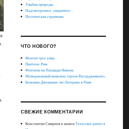
Улыбки природы
Подсмотренное, увиденное…
Поэтическая страничка
 в
.
ЧТО НОВОГО?
Фонтан трех улиц
Пантеон. Рим
Фонтаны на Площади Навона
с
Мемориальный комплекс героев Рисорджименто.
Базилика Джованни- ин-Латерано в Риме
в
СВЕЖИЕ КОММЕНТАРИИ
Константин Смирнов
к записи
Техасское ранчо в