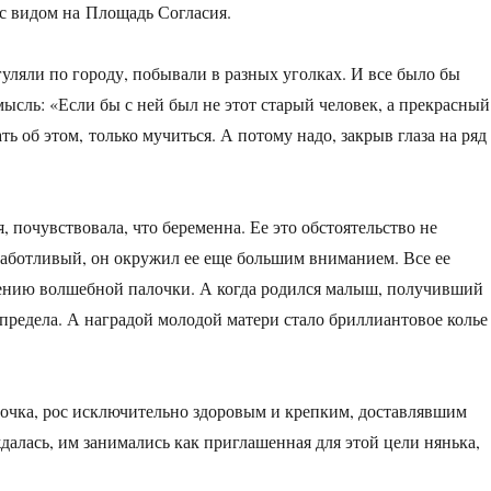
 с видом на Площадь Согласия.
ляли по городу, побывали в разных уголках. И все было бы
мысль: «Если бы с ней был не этот старый человек, а прекрасный
ть об этом, только мучиться. А потому надо, закрыв глаза на ряд
 почувствовала, что беременна. Ее это обстоятельство не
 заботливый, он окружил ее еще большим вниманием. Все ее
вению волшебной палочки. А когда родился малыш, получивший
предела. А наградой молодой матери стало бриллиантовое колье
очка, рос исключительно здоровым и крепким, доставлявшим
далась, им занимались как приглашенная для этой цели нянька,