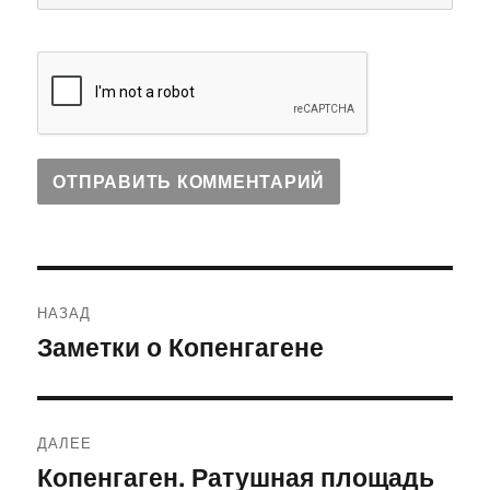
Навигация
НАЗАД
по
Заметки о Копенгагене
Предыдущая
запись:
записям
ДАЛЕЕ
Копенгаген. Ратушная площадь
Следующая