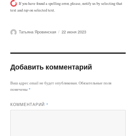
If you have found a spelling error, please, notify us by selecting that
text and
tap
on selected text.
Автор
Опубликовано
Татьяна Яровинская
22 июня 2023
Добавить комментарий
Ваш адрес email не будет опубликован.
Обязательные поля
помечены
*
КОММЕНТАРИЙ
*