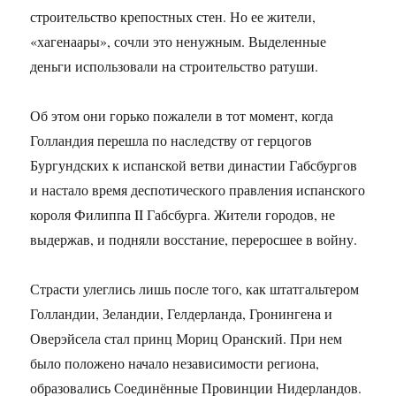
строительство крепостных стен. Но ее жители,
«хагенаары», сочли это ненужным. Выделенные
деньги использовали на строительство ратуши.
Об этом они горько пожалели в тот момент, когда
Голландия перешла по наследству от герцогов
Бургундских к испанской ветви династии Габсбургов
и настало время деспотического правления испанского
короля Филиппа II Габсбурга. Жители городов, не
выдержав, и подняли восстание, переросшее в войну.
Страсти улеглись лишь после того, как штатгальтером
Голландии, Зеландии, Гелдерланда, Гронингена и
Оверэйсела стал принц Мориц Оранский. При нем
было положено начало независимости региона,
образовались Соединённые Провинции Нидерландов.