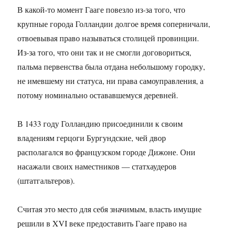
В какой-то момент Гааге повезло из-за того, что
крупные города Голландии долгое время соперничали,
отвоевывая право называться столицей провинции.
Из-за того, что они так и не смогли договориться,
пальма первенства была отдана небольшому городку,
не имевшему ни статуса, ни права самоуправления, а
потому номинально остававшемуся деревней.
В 1433 году Голландию присоединили к своим
владениям герцоги Бургундские, чей двор
располагался во французском городе Дижоне. Они
насажали своих наместников — статхаудеров
(штатгальтеров).
Считая это место для себя значимым, власть имущие
решили в XVI веке предоставить Гааге право на