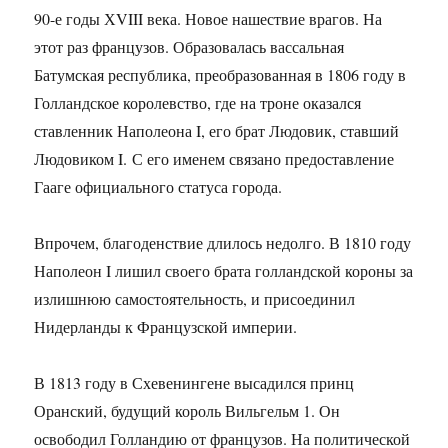
90-е годы ХVIII века. Новое нашествие врагов. На
этот раз французов. Образовалась вассальная
Батумская республика, преобразованная в 1806 году в
Голландское королевство, где на троне оказался
ставленник Наполеона I, его брат Людовик, ставший
Людовиком I. С его именем связано предоставление
Гааге официального статуса города.
Впрочем, благоденствие длилось недолго. В 1810 году
Наполеон I лишил своего брата голландской короны за
излишнюю самостоятельность, и присоединил
Нидерланды к Французской империи.
В 1813 году в Схевенингене высадился принц
Оранский, будущий король Вильгельм 1. Он
освободил Голландию от французов. На политической