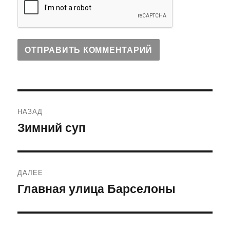
Навигация
НАЗАД
по
Зимний суп
Предыдущая
запись:
записям
ДАЛЕЕ
Главная улица Барселоны
Следующая
запись: