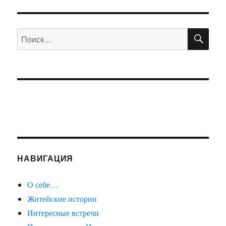
ПО
Искать:
НАВИГАЦИЯ
О себе…
Житейские истории
Интересные встречи