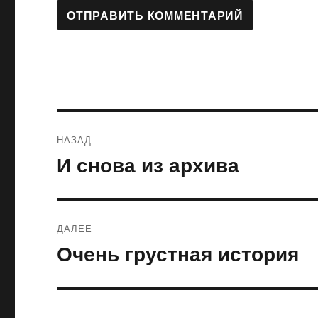
Навигация
НАЗАД
по
И снова из архива
Предыдущая
запись:
записям
ДАЛЕЕ
Очень грустная история
Следующая
запись: