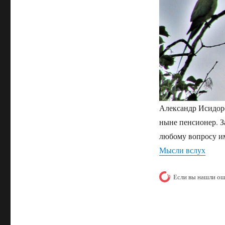
Александр Исидор
ныне пенсионер. З
любому вопросу им
Мысли вслух
Если вы нашли ош