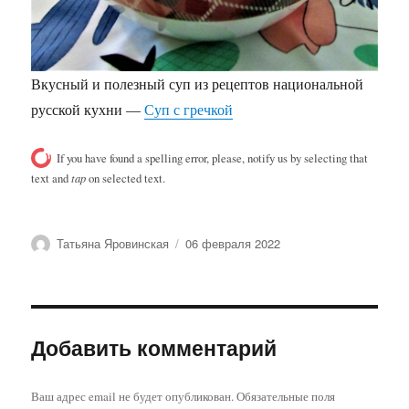
Вкусный и полезный суп из рецептов национальной
русской кухни —
Суп с гречкой
If you have found a spelling error, please, notify us by selecting that
text and
tap
on selected text.
Автор
Опубликовано
Татьяна Яровинская
06 февраля 2022
Добавить комментарий
Ваш адрес email не будет опубликован.
Обязательные поля