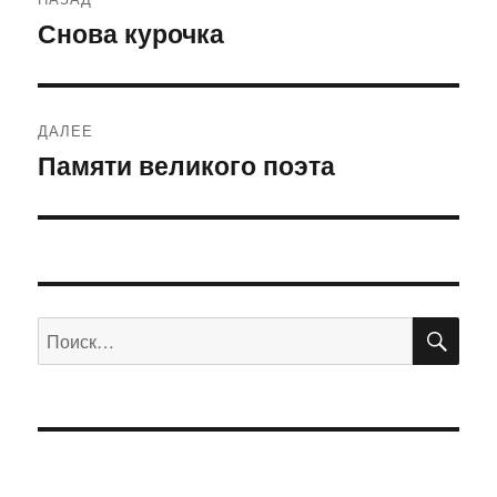
по
Снова курочка
Предыдущая
запись:
записям
ДАЛЕЕ
Памяти великого поэта
Следующая
запись:
ПО
Искать: