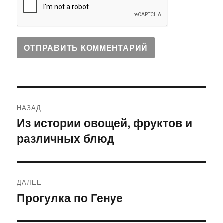
Навигация
НАЗАД
по
Из истории овощей, фруктов и
Предыдущая
различных блюд
запись:
записям
ДАЛЕЕ
Прогулка по Генуе
Следующая
запись: