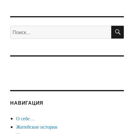
ПО
Искать:
НАВИГАЦИЯ
О себе…
Житейские истории