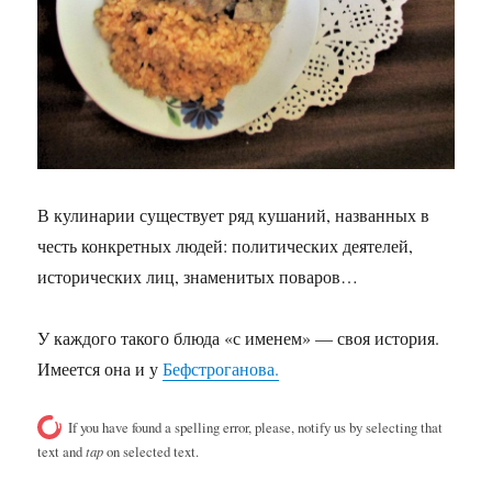
В кулинарии существует ряд кушаний, названных в
честь конкретных людей: политических деятелей,
исторических лиц, знаменитых поваров…
У каждого такого блюда «с именем» — своя история.
Имеется она и у
Бефстроганова.
If you have found a spelling error, please, notify us by selecting that
text and
tap
on selected text.