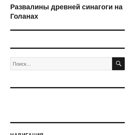
Развалины древней синагоги на
Следующая
Голанах
запись:
ПО
Искать:
НАВИГАЦИЯ