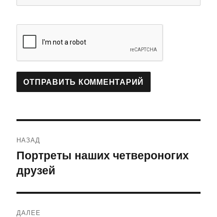
Навигация
НАЗАД
по
Портреты наших четвероногих
Предыдущая
друзей
запись:
записям
ДАЛЕЕ