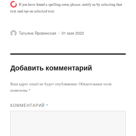
If you have found a spelling error, please, notify us by selecting that
text and
tap
on selected text.
Автор
Опубликовано
Татьяна Яровинская
01 мая 2023
Добавить комментарий
Ваш адрес email не будет опубликован.
Обязательные поля
помечены
*
КОММЕНТАРИЙ
*