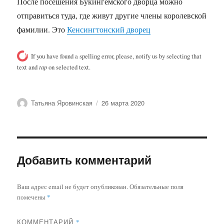
После посешения Букингемского дворца можно
отправиться туда, где живут другие члены королевской
фамилии. Это
Кенсингтонский дворец
If you have found a spelling error, please, notify us by selecting that
text and
tap
on selected text.
Автор
Опубликовано
Татьяна Яровинская
26 марта 2020
Добавить комментарий
Ваш адрес email не будет опубликован.
Обязательные поля
помечены
*
КОММЕНТАРИЙ
*