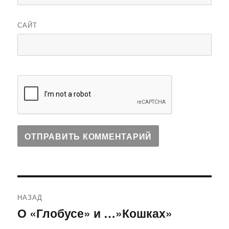
САЙТ
Навигация
НАЗАД
по
О «Глобусе» и …»Кошках»
Предыдущая
запись: