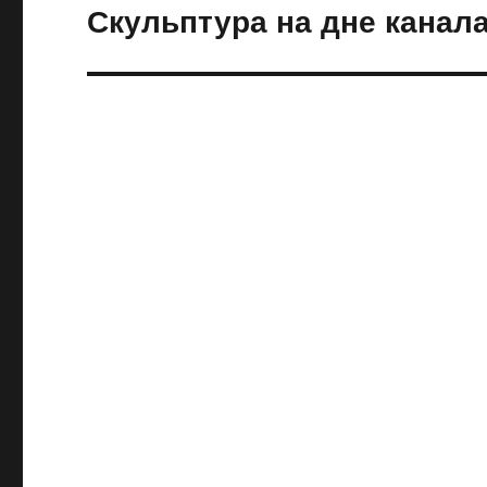
Скульптура на дне канал
Следующая
запись: