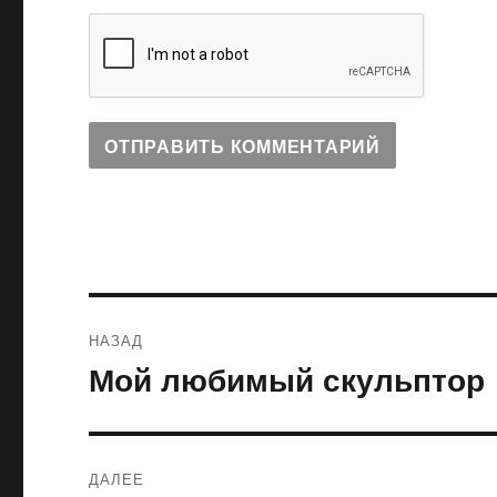
Навигация
НАЗАД
по
Мой любимый скульптор
Предыдущая
запись:
записям
ДАЛЕЕ