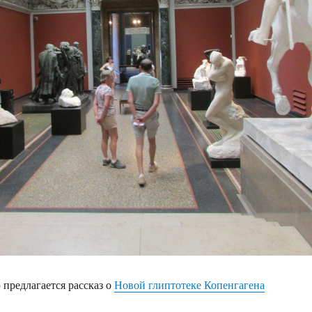
предлагается рассказ о
Новой глиптотеке Копенгагена