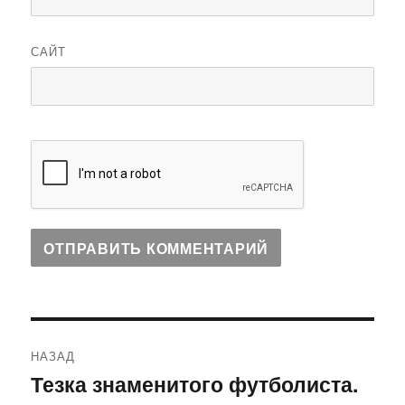
САЙТ
Навигация
НАЗАД
по
Тезка знаменитого футболиста.
Предыдущая