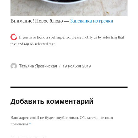
Внимание! Новое блюдо —
Запеканка из гречки
If you have found a spelling error, please, notify us by selecting that
text and
tap
on selected text.
Автор
Опубликовано
Татьяна Яровинская
19 ноября 2019
Добавить комментарий
Ваш адрес email не будет опубликован.
Обязательные поля
помечены
*