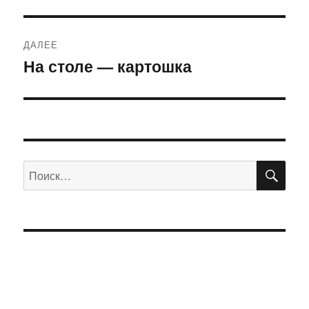
запись:
записям
ДАЛЕЕ
На столе — картошка
Следующая
запись:
ПО
Искать: