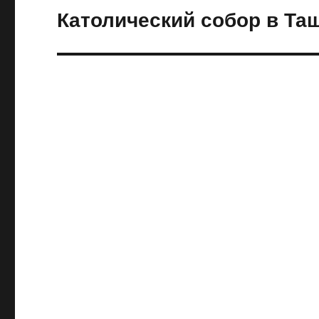
Католический собор в Та
Следующая
запись: