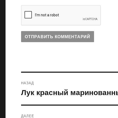
Навигация
НАЗАД
по
Лук красный маринованн
Предыдущая
запись:
записям
ДАЛЕЕ