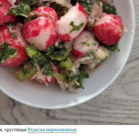
я, хрустящая
Редиска маринованная