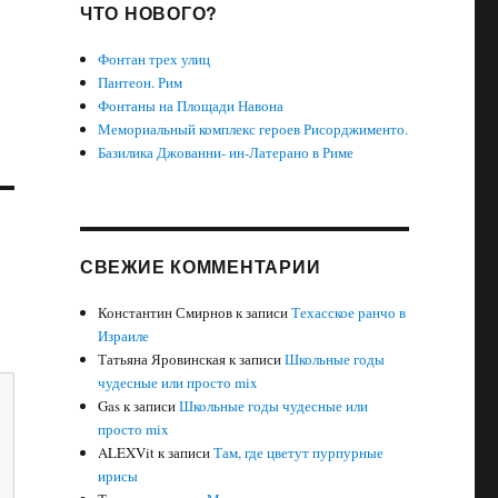
ЧТО НОВОГО?
Фонтан трех улиц
Пантеон. Рим
Фонтаны на Площади Навона
Мемориальный комплекс героев Рисорджименто.
Базилика Джованни- ин-Латерано в Риме
СВЕЖИЕ КОММЕНТАРИИ
Константин Смирнов
к записи
Техасское ранчо в
Израиле
Татьяна Яровинская
к записи
Школьные годы
чудесные или просто mix
Gas
к записи
Школьные годы чудесные или
просто mix
ALEXVit
к записи
Там, где цветут пурпурные
ирисы