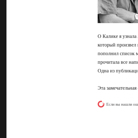
О Калике я узнала
который произвел 
пополнил список м
прочитала все напи
Одна из публика
Эта замечательная
Если вы нашли ош