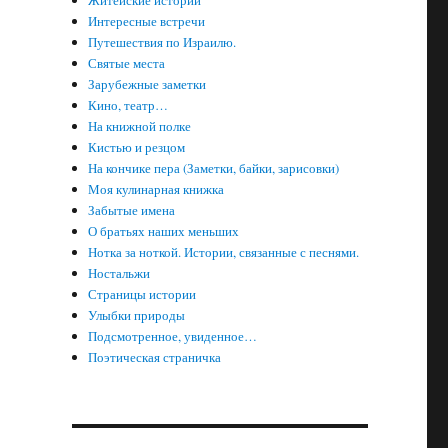
Житейские истории
Интересные встречи
Путешествия по Израилю.
Святые места
Зарубежные заметки
Кино, театр…
На книжной полке
Кистью и резцом
На кончике пера (Заметки, байки, зарисовки)
Моя кулинарная книжка
Забытые имена
О братьях наших меньших
Нотка за ноткой. Истории, связанные с песнями.
Ностальжи
Страницы истории
Улыбки природы
Подсмотренное, увиденное…
Поэтическая страничка