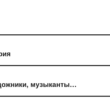
рия
художники, музыканты…