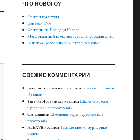
ЧТО НОВОГО?
Фонтан трех улиц
Пантеон. Рим
Фонтаны на Площади Навона
Мемориальный комплекс героев Рисорджименто.
Базилика Джованни- ин-Латерано в Риме
СВЕЖИЕ КОММЕНТАРИИ
Константин Смирнов
к записи
Техасское ранчо в
Израиле
Татьяна Яровинская
к записи
Школьные годы
чудесные или просто mix
Gas
к записи
Школьные годы чудесные или
просто mix
ALEXVit
к записи
Там, где цветут пурпурные
ирисы