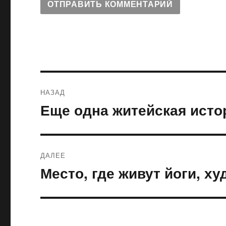
Навигация
НАЗАД
по
Еще одна житейская исто
Предыдущая
запись:
записям
ДАЛЕЕ
Место, где живут йоги, 
Следующая
запись: