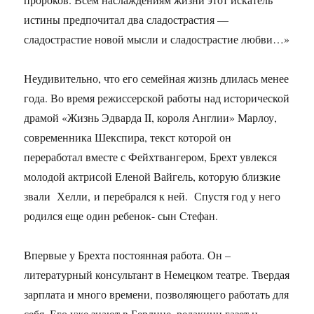
истины предпочитал два сладострастия —
сладострастие новой мысли и сладострастие любви…»
Неудивительно, что его семейная жизнь длилась менее
года. Во время режиссерской работы над исторической
драмой «Жизнь Эдварда II, короля Англии» Марлоу,
современника Шекспира, текст которой он
переработал вместе с Фейхтвангером, Брехт увлекся
молодой актрисой Еленой Вайгель, которую близкие
звали Хелли, и перебрался к ней. Спустя год у него
родился еще один ребенок- сын Стефан.
Впервые у Брехта постоянная работа. Он –
литературный консультант в Немецком театре. Твердая
зарплата и много времени, позволяющего работать для
себя. Его уже знают в Берлине, редакции газет и