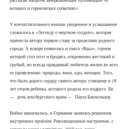
великих и героических событиях».
У впечатлительного юноши увиденное и услышанное
сложилось в «Легенду о мертвом солдате», которая
принесла автору первую славу за пределами родного
города. А вскоре появилась и пьеса «Ваал», героем
которой стал поэт и бродяга, откровенно жестокий и
грубый, но всегда правдивый любитель жизни во всех
ее проявлениях: природы, вина, еды, женщин. Того,
что было дорого сердцу самого автора, ставшему в 18
лет отцом ребенка, которого родила его подруга Би
— дочь ауксбургского врача — Паула Банхольцер.
Война закончилась, и Германия занялась решением
внутренних проблем. Революционное настроение, с
которым немцы встретили 1919 год, резко