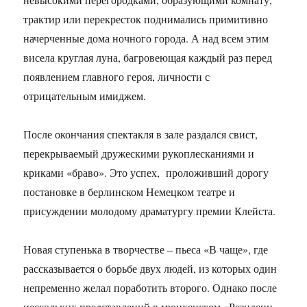
трактир или перекресток поднимались примитивно
начерченные дома ночного города. А над всем этим
висела круглая луна, багровеющая каждый раз перед
появлением главного героя, личности с
отрицательным имиджем.
После окончания спектакля в зале раздался свист,
перекрываемый дружескими рукоплесканиями и
криками «браво». Это успех, проложивший дорогу
постановке в берлинском Немецком театре и
присуждении молодому драматургу премии Клейста.
Новая ступенька в творчестве – пьеса «В чаще», где
рассказывается о борьбе двух людей, из которых один
непременно желал поработить второго. Однако после
нескольких представлений в мюнхенском «Резиденц-