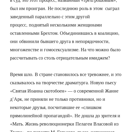
был им проигран. Не последнюю роль в этом сыграл
заведенный параллельно с этим другой
процесс, поднятый несколькими женщинами
оставленными Брехтом. Объединившись в коалицию,
они обвинили бывше­го друга в непорядочности,
многоженстве и гомо­сексуализме. На что можно было
рассчитывать со столь отрицательным имиджем?
Время шло. В стране становилось все тревожнее, и это
сказывалось на творчестве драматурга. Новую пьесу
«Святая Иоанна скотобоен» — о современной Жанне
д’Арк, не приняли не только противники, но и
некоторые друзья, посчитавшие ее «слишком
прямолинейной пропагандой». Не дошла до зрителя и
«Мать. Жизнь революционерки Пелагеи Власовой из
Твери» по повести М. Горького, пьеса, написанная