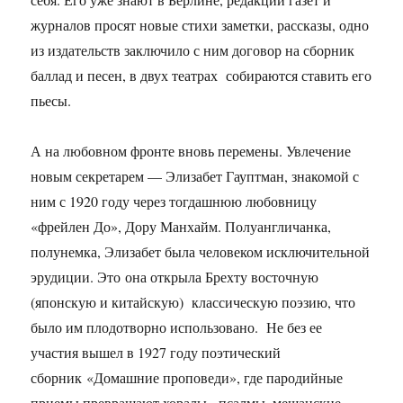
журналов просят новые стихи заметки, рассказы, одно
из издательств заключило с ним договор на сборник
баллад и песен, в двух театрах собираются ставить его
пьесы.
А на любовном фронте вновь перемены. Увлечение
новым секретарем — Элизабет Гауптман, знакомой с
ним с 1920 году через тогдашнюю любовницу
«фрейлен До», Дору Манхайм. Полуангличанка,
полунемка, Элизабет была человеком исключительной
эрудиции. Это она открыла Брехту восточную
(японскую и китайскую) классическую поэзию, что
было им плодотворно использовано. Не без ее
участия вышел в 1927 году поэтический
сборник «Домашние проповеди», где пародийные
приемы превращают хоралы, псалмы, мещанские