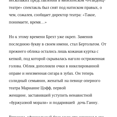
театре» спектакль был снят под натиском правых, о
чем, сожалея, сообщает директор театра: «Такое,
понимаете, время…»
Но к этому времени Брехт уже окреп. Заменив
последнюю букву в своем имени, стал Бертольтом. От
прежнего облика остались лишь кожаная куртка с
кепкой, под которой скрывалась наголо остриженная
голова. Облик дополняли очки в никелированной
оправе и неизменная сигара в зубах. Он теперь
солидный семьянин, женатый на певице оперного
театра Марианне Цофф, первой
женщине, заставившей уступить ненавистной
«буржуазной морали» и подарившей дочь Ганну.
Впрочем, официальный брак мало что изменил в его