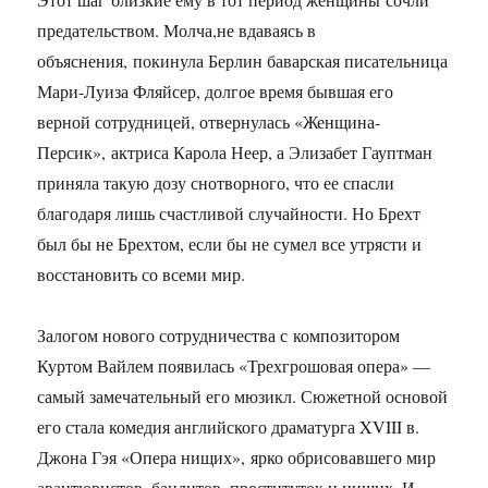
предательством. Молча,не вдаваясь в
объяснения, покинула Берлин баварская писательница
Мари-Луиза Фляйсер, долгое время бывшая его
верной сотрудницей, отвернулась «Женщина-
Персик», актриса Карола Неер, а Элизабет Гауптман
приняла такую дозу снотворного, что ее спасли
благодаря лишь счастливой случайности. Но Брехт
был бы не Брехтом, если бы не сумел все утрясти и
восстановить со всеми мир.
Залогом нового сотрудничества с композитором
Куртом Вайлем появилась «Трехгрошовая опера» —
самый замечательный его мюзикл. Сюжетной основой
его стала комедия английского драматурга XVIII в.
Джона Гэя «Опера нищих», ярко обрисовавшего мир
авантюристов, бандитов, проституток и нищих. И,