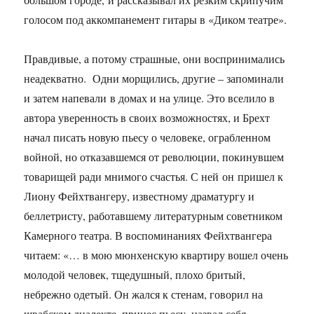
голосом под аккомпанемент гитары в «Диком театре».
Правдивые, а потому страшные, они воспринимались
неадекватно. Одни морщились, другие – запоминали
и затем напевали в домах и на улице. Это вселило в
автора уверенность в своих возможностях, и Брехт
начал писать новую пьесу о человеке, ограбленном
войной, но отказавшемся от революции, покинувшем
товарищей ради мнимого счастья. С ней он пришел к
Лиону Фейхтвангеру, известному драматургу и
беллетристу, работавшему литературным советником
Камерного театра. В воспоминаниях Фейхтвангера
читаем: «… в мою мюнхенскую квартиру вошел очень
молодой человек, тщедушный, плохо бритый,
небрежно одетый. Он жался к стенам, говорил на
швабском диалекте, принес пьесу, назвал себя