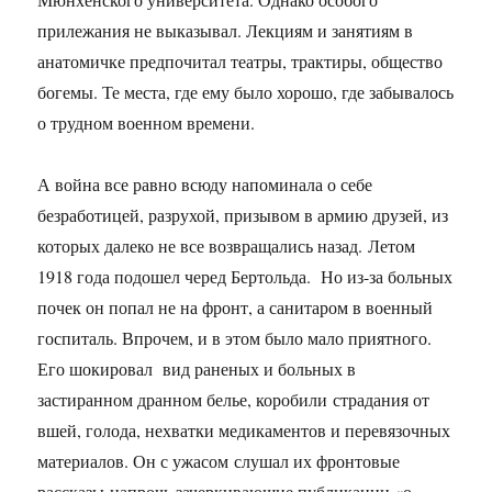
прилежания не выказывал. Лекциям и занятиям в
анатомичке предпочитал театры, трактиры, общество
богемы. Те места, где ему было хорошо, где забывалось
о трудном военном времени.
А война все равно всюду напоминала о себе
безработицей, разрухой, призывом в армию друзей, из
которых далеко не все возвращались назад. Летом
1918 года подошел черед Бертольда. Но из-за больных
почек он попал не на фронт, а санитаром в военный
госпиталь. Впрочем, и в этом было мало приятного.
Его шокировал вид раненых и больных в
застиранном дранном белье, коробили страдания от
вшей, голода, нехватки медикаментов и перевязочных
материалов. Он с ужасом слушал их фронтовые
рассказы напрочь зачеркивающие публикации «о