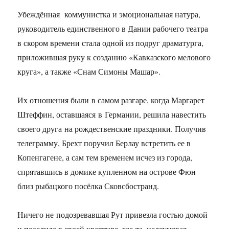
Убеждённая коммунистка и эмоциональная натура,
руководитель единственного в Дании рабочего театра
в скором времени стала одной из подруг драматурга,
приложившая руку к созданию «Кавказского мелового
круга», а также «Снам Симоны Машар».
Их отношения были в самом разгаре, когда Маргарет
Штеффин, оставшаяся в Германии, решила навестить
своего друга на рождественские праздники. Получив
телеграмму, Брехт поручил Берлау встретить ее в
Копенгагене, а сам тем временем исчез из города,
спрятавшись в домике купленном на острове Фюн
близ рыбацкого посёлка Сковсбостранд.
Ничего не подозревавшая Рут привезла гостью домой
и поселила в своей квартире, где та, недоумевая,