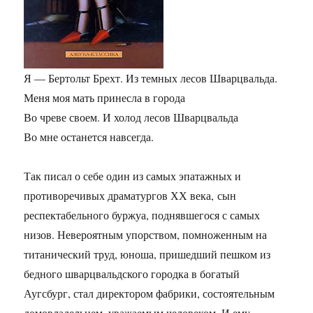
Я — Бертольт Брехт. Из темных лесов Шварцвальда.
Меня моя мать принесла в города
Во чреве своем. И холод лесов Шварцвальда
Во мне останется навсегда.
Так писал о себе один из самых эпатажных и
противоречивых драматургов ХХ века, сын
респектабельного буржуа, поднявшегося с самых
низов. Невероятным упорством, помноженным на
титанический труд, юноша, пришедший пешком из
бедного шварцвальдского городка в богатый
Аугсбург, стал директором фабрики, состоятельным
домовладельцем, уважаемым человеком. И ему