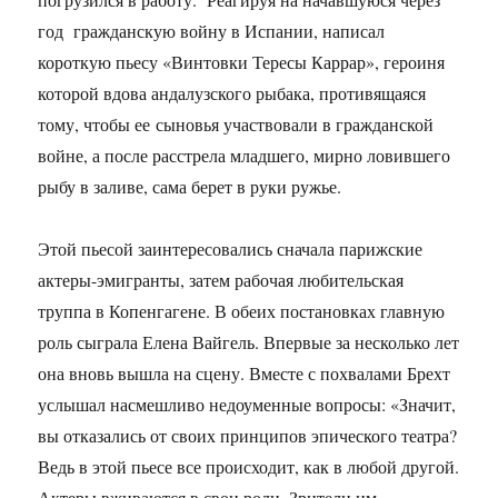
год гражданскую войну в Испании, написал
короткую пьесу «Винтовки Тересы Каррар», героиня
которой вдова андалузского рыбака, противящаяся
тому, чтобы ее сыновья участвовали в гражданской
войне, а после расстрела младшего, мирно ловившего
рыбу в заливе, сама берет в руки ружье.
Этой пьесой заинтересовались сначала парижские
актеры-эмигранты, затем рабочая любительская
труппа в Копенгагене. В обеих постановках главную
роль сыграла Елена Вайгель. Впервые за несколько лет
она вновь вышла на сцену. Вместе с похвалами Брехт
услышал насмешливо недоуменные вопросы: «Значит,
вы отказались от своих принципов эпического театра?
Ведь в этой пьесе все происходит, как в любой другой.
Актеры вживаются в свои роли. Зрители им