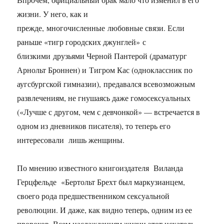
жизни. У него, как и
прежде, многочисленные любовные связи. Если
раньше «тигр городских джунглей» с
близкими друзьями Черной Пантерой (драматург
Арнольт Броннен) и Тигром Кас (одноклассник по
аугсбургской гимназии), предавался всевозможным
развлечениям, не гнушаясь даже гомосексуальных
(«Лучше с другом, чем с девчонкой» — встречается в
одном из дневников писателя), то теперь его
интересовали лишь женщины.
По мнению известного книгоиздателя Виланда
Герцфельде «Бертольт Брехт был маркузианцем,
своего рода предшественником сексуальной
революции. И даже, как видно теперь, одним из ее
пророков. Всем наслаждениям жизни этот искатель