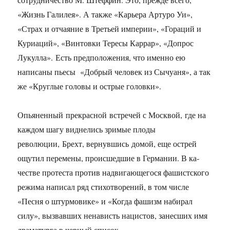
«Жизнь Галилея». А также «Карьера Артуро Уи»,
«Страх и отчаяние в Третьей империи», «Гораций и
Куриаций», «Винтовки Тересы Каррар», «Допрос
Лукулла». Есть предположения, что именно ею
написаны пьесы «Добрый человек из Сычуаня», а так
же «Круглые головы и острые головки».
Опьяненный прекрасной встречей с Москвой, где на
каждом шагу виднелись зримые плоды
революции, Брехт, вернувшись домой, еще острей
ощутил перемены, проис­шедшие в Германии. В ка­
честве протеста против надвигающегося фашистского
режима написал ряд стихотворе­ний, в том числе
«Песня о штурмовике» и «Когда фашизм набирал
силу», вызвавших ненависть нацистов, занесших имя
драматурга в черный список.