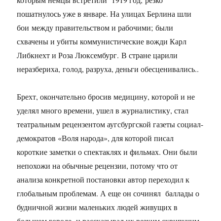
пошатнулось уже в январе. На улицах Берлина шли
бои между правительством и рабочими; были
схвачены и убиты коммунистические вожди Карл
Либкнехт и Роза Люксембург. В стране царили
неразбериха, голод, разруха, деньги обесценивались..
Брехт, окончательно бросив медицину, которой и не
уделял много времени, ушел в журналистику, стал
театральным рецензентом аугсбургской газеты социал-
демократов «Воля народа», для которой писал
короткие заметки о спектаклях и фильмах. Они были
непохожи на обычные рецензии, потому что от
анализа конкретной постановки автор переходил к
глобальным проблемам. А еще он сочинял баллады о
будничной жизни маленьких людей живущих в
большом городе, и рассказывал их резким скрипучим