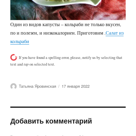
Один из видов капусты – кольраби не только вкусен,
по и полезен, и низкокалориен. Приготовим .
Салат из
кольраби
If you have found a spelling error, please, notify us by selecting that
text and
tap
on selected text.
Автор
Опубликовано
Татьяна Яровинская
17 января 2022
Добавить комментарий