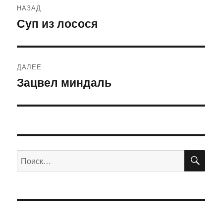
НАЗАД
по
Суп из лосося
Предыдущая
запись:
записям
ДАЛЕЕ
Зацвел миндаль
Следующая
запись:
ПО
Искать: