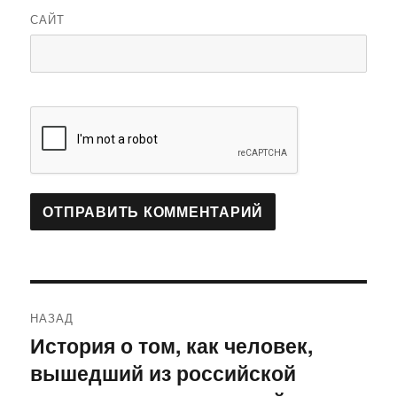
САЙТ
Навигация
НАЗАД
по
История о том, как человек,
Предыдущая
вышедший из российской
запись:
записям