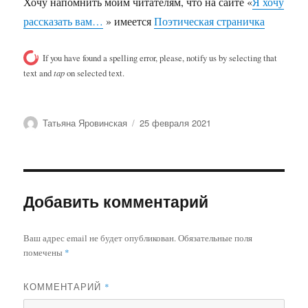
Хочу напомнить моим читателям, что на сайте «
Я хочу
рассказать вам…
» имеется
Поэтическая страничка
If you have found a spelling error, please, notify us by selecting that
text and
tap
on selected text.
Автор
Опубликовано
Татьяна Яровинская
25 февраля 2021
Добавить комментарий
Ваш адрес email не будет опубликован.
Обязательные поля
помечены
*
КОММЕНТАРИЙ
*