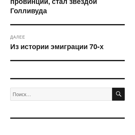
провинции, стал звездой
Голливуда
ДАЛЕЕ
Из истории эмиграции 70-х
Следующая
запись:
ПО
Искать: