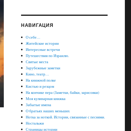
НАВИГАЦИЯ
О себе…
Житейские истории
Интересные встречи
Путешествия по Израилю.
Святые места
Зарубежные заметки
Кино, театр…
На книжной полке
Кистью и резцом
На кончике пера (Заметки, байки, зарисовки)
Моя кулинарная книжка
Забытые имена
О братьях наших меньших
Нотка за ноткой. Истории, связанные с песнями.
Ностальжи
Страницы истории