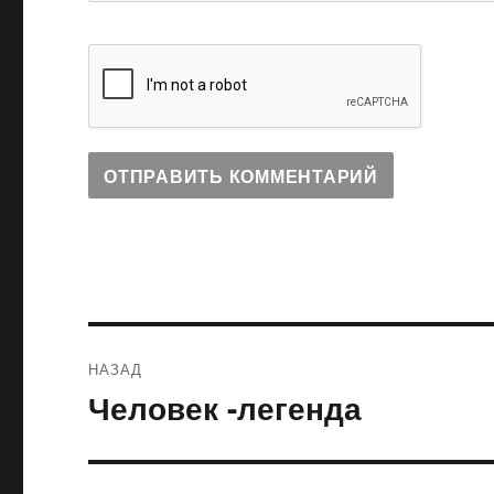
Навигация
НАЗАД
по
Человек -легенда
Предыдущая
запись:
записям