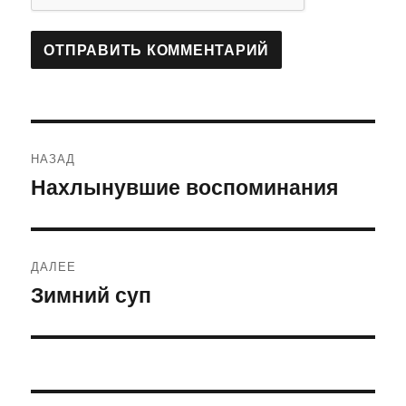
Навигация
НАЗАД
по
Нахлынувшие воспоминания
Предыдущая
запись:
записям
ДАЛЕЕ
Зимний суп
Следующая
запись: