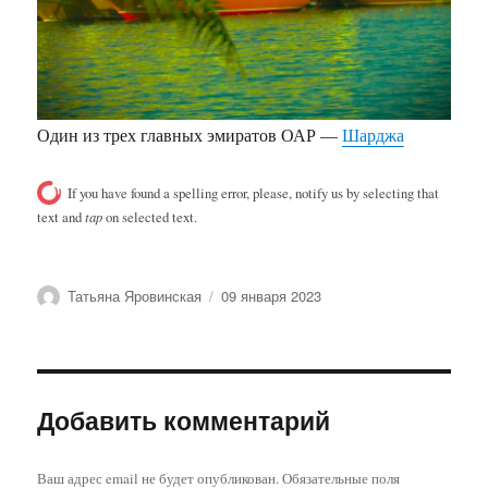
Один из трех главных эмиратов ОАР —
Шарджа
If you have found a spelling error, please, notify us by selecting that
text and
tap
on selected text.
Автор
Опубликовано
Татьяна Яровинская
09 января 2023
Добавить комментарий
Ваш адрес email не будет опубликован.
Обязательные поля