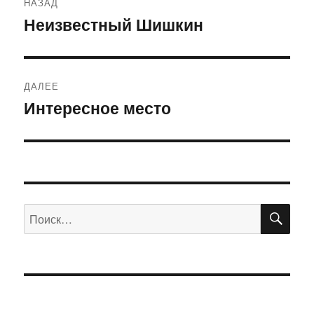
НАЗАД
по
Неизвестный Шишкин
Предыдущая
запись:
записям
ДАЛЕЕ
Интересное место
Следующая
запись:
ПО
Искать: