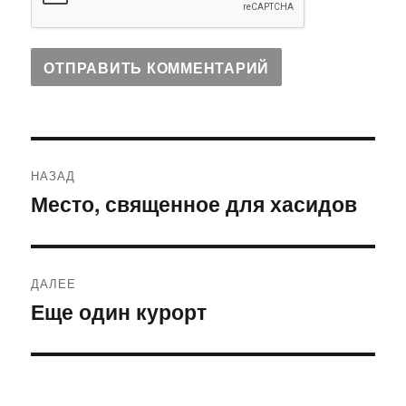
Навигация
НАЗАД
по
Место, священное для хасидов
Предыдущая
запись:
записям
ДАЛЕЕ
Еще один курорт
Следующая
запись: