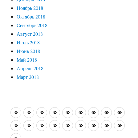
Ноябрь 2018
Октябрь 2018
Сентябрь 2018
Август 2018
Июль 2018
Июнь 2018
Май 2018
Апрель 2018
Март 2018
О
Житейские
Интересные
Путешествия
Святые
Зарубежные
Кино,
На
Кисть
себе…
истории
встречи
по
места
заметки
театр…
книжной
и
На
Моя
Забытые
О
Нотка
Ностальжи
Страницы
Улыбки
Подсм
Израилю.
полке
резцо
кончике
кулинарная
имена
братьях
за
истории
природы
увиде
Поэтическая