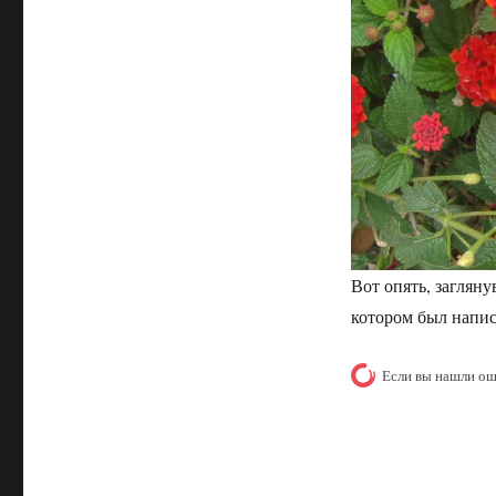
Вот опять, загляну
котором был напи
Если вы нашли ош