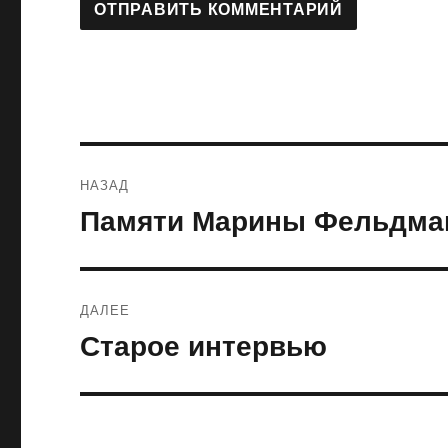
Навигация
НАЗАД
по
Памяти Марины Фельдма
Предыдущая
запись:
записям
ДАЛЕЕ
Старое интервью
Следующая
запись: