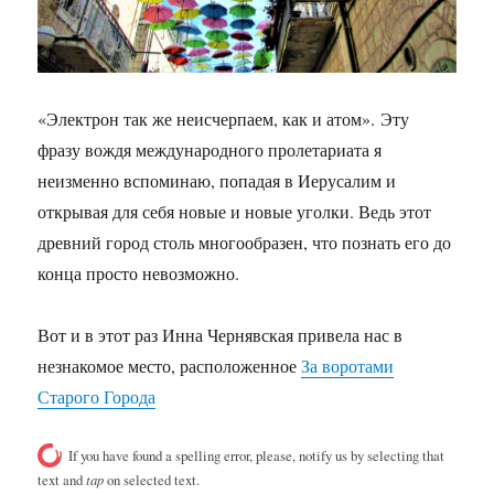
«Электрон так же неисчерпаем, как и атом». Эту
фразу вождя международного пролетариата я
неизменно вспоминаю, попадая в Иерусалим и
открывая для себя новые и новые уголки. Ведь этот
древний город столь многообразен, что познать его до
конца просто невозможно.
Вот и в этот раз Инна Чернявская привела нас в
незнакомое место, расположенное
За воротами
Старого Города
If you have found a spelling error, please, notify us by selecting that
text and
tap
on selected text.