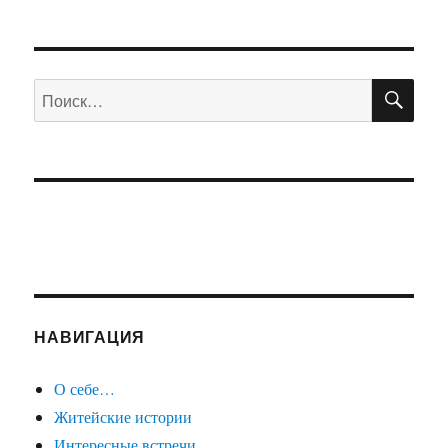
ПО
Искать:
НАВИГАЦИЯ
О себе…
Житейские истории
Интересные встречи