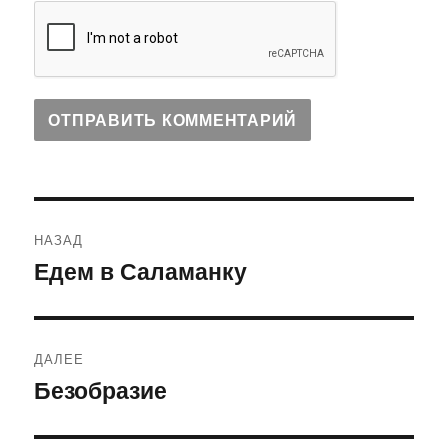
Навигация
НАЗАД
по
Едем в Саламанку
Предыдущая
запись:
записям
ДАЛЕЕ
Безобразие
Следующая
запись: