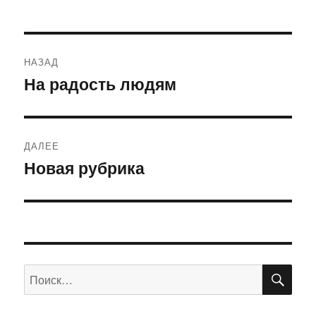
Навигация
НАЗАД
по
На радость людям
Предыдущая
запись:
записям
ДАЛЕЕ
Новая рубрика
Следующая
запись:
ПО
Искать: