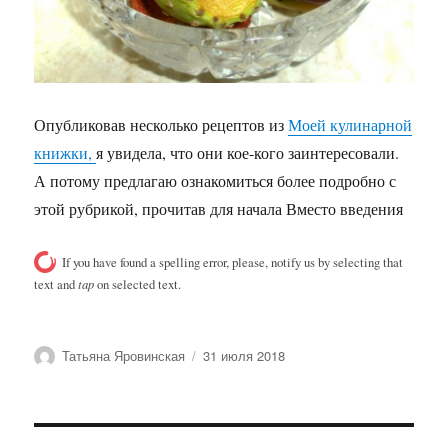
Опубликовав несколько рецептов из
Моей кулинарной
книжки,
я увидела, что они кое-кого заинтересовали.
А потому предлагаю ознакомиться более подробно с
этой рубрикой, прочитав для начала Вместо введения
If you have found a spelling error, please, notify us by selecting that
text and
tap
on selected text.
Автор
Опубликовано
Татьяна Яровинская
31 июля 2018