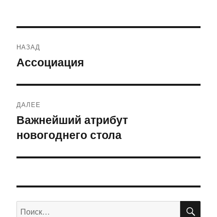
Навигация
НАЗАД
по
Ассоциация
Предыдущая
запись:
записям
ДАЛЕЕ
Важнейший атрибут
Следующая
новогоднего стола
запись:
ПО
Искать: