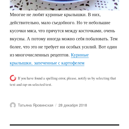
Многие не любят куриные крылышки. В них,
действительно, мало съедобного. Но те небольшие
кусочки мяса, что прячутся между косточками, очень
вкусны. А потому иногда можно себя побаловать. Тем
более, что это не требует ни особых усилий. Вот один
из многочисленных рецептов.
Куриные
крылышки, запеченные с картофелем
If you have found a spelling error, please, notify us by selecting that
text and
tap
on selected text.
Автор
Опубликовано
Татьяна Яровинская
28 декабря 2018