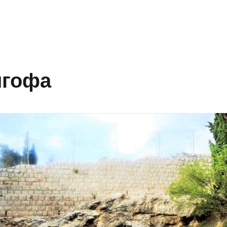
лгофа