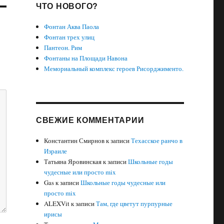
ЧТО НОВОГО?
Фонтан Аква Паола
Фонтан трех улиц
Пантеон. Рим
Фонтаны на Площади Навона
Мемориальный комплекс героев Рисорджименто.
СВЕЖИЕ КОММЕНТАРИИ
Константин Смирнов
к записи
Техасское ранчо в
Израиле
Татьяна Яровинская
к записи
Школьные годы
чудесные или просто mix
Gas
к записи
Школьные годы чудесные или
просто mix
ALEXVit
к записи
Там, где цветут пурпурные
ирисы