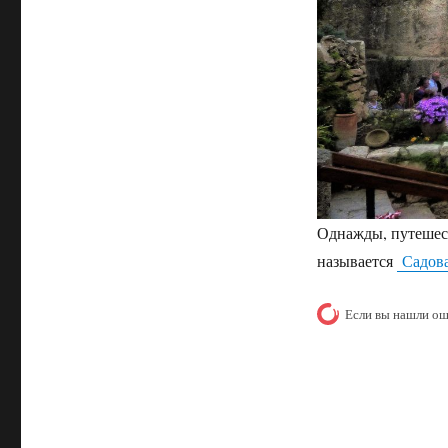
Однажды, путешест
называется
Садова
Если вы нашли ош