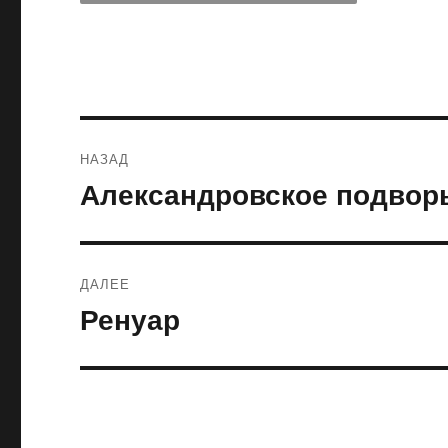
Навигация
НАЗАД
по
Александровское подвор
Предыдущая
запись:
записям
ДАЛЕЕ
Ренуар
Следующая
запись: