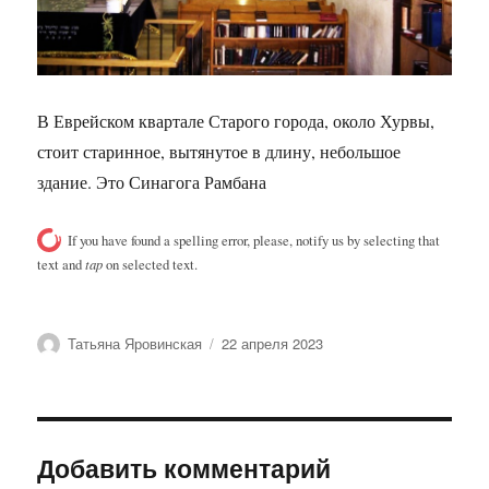
В Еврейском квартале Старого города, около Хурвы,
стоит старинное, вытянутое в длину, небольшое
здание. Это Синагога Рамбана
If you have found a spelling error, please, notify us by selecting that
text and
tap
on selected text.
Автор
Опубликовано
Татьяна Яровинская
22 апреля 2023
Добавить комментарий