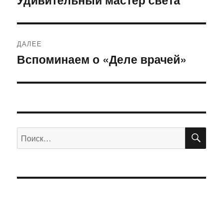
запись:
записям
ДАЛЕЕ
Вспоминаем о «Деле врачей»
Следующая
запись:
ПО
Искать: