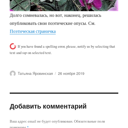
Долго сомневалась, но вот, наконец, решилась
опубликовать свои поэтические опусы. См.
Поэтическая страничка
If you have found a spelling error, please, notify us by selecting that
text and
tap
on selected text.
Автор
Опубликовано
Татьяна Яровинская
26 ноября 2019
Добавить комментарий
Ваш адрес email не будет опубликован.
Обязательные поля
помечены
*