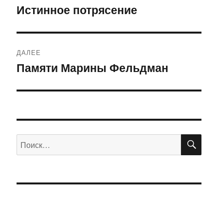
по
Истинное потрясение
Предыдущая
запись:
записям
ДАЛЕЕ
Памяти Марины Фельдман
Следующая
запись:
ПО
Искать: