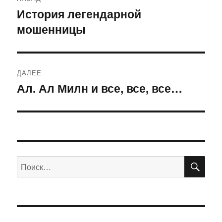
по
История легендарной
Предыдущая
мошенницы
запись:
записям
ДАЛЕЕ
Ал. Ал Милн и все, все, все…
Следующая
запись:
ПО
Искать: