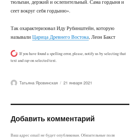
тюльпан, дерзкий и ослепительный. Сама гордыня и
сеет вокруг себя гордыню».
Так охарактеризовал Иду Рубинштейн, которую
называли
Царица Древнего Востока
, Леон Бакст
If you have found a spelling error, please, notify us by selecting that
text and
tap
on selected text.
Автор
Опубликовано
Татьяна Яровинская
21 января 2021
Добавить комментарий
Ваш адрес email не будет опубликован.
Обязательные поля