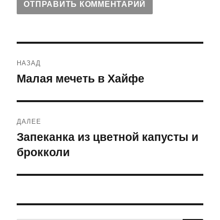
Навигация
НАЗАД
по
Малая мечеть в Хайфе
Предыдущая
запись:
записям
ДАЛЕЕ
Запеканка из цветной капусты и
Следующая
брокколи
запись: