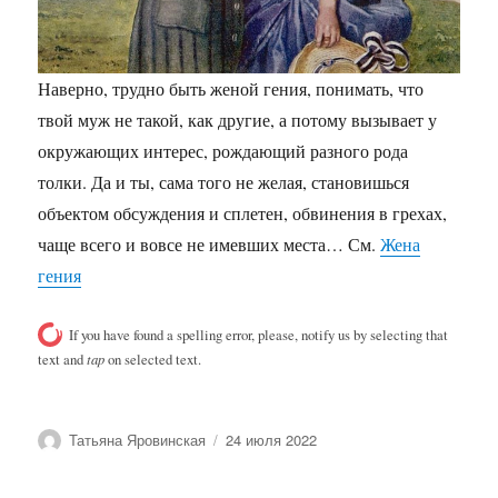
Наверно, трудно быть женой гения, понимать, что
твой муж не такой, как другие, а потому вызывает у
окружающих интерес, рождающий разного рода
толки. Да и ты, сама того не желая, становишься
объектом обсуждения и сплетен, обвинения в грехах,
чаще всего и вовсе не имевших места… См.
Жена
гения
If you have found a spelling error, please, notify us by selecting that
text and
tap
on selected text.
Автор
Опубликовано
Татьяна Яровинская
24 июля 2022