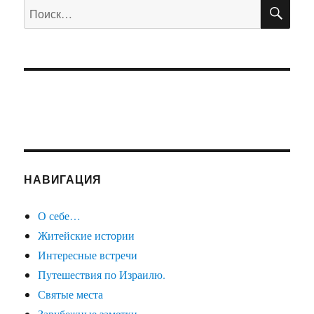
ПО
Искать:
НАВИГАЦИЯ
О себе…
Житейские истории
Интересные встречи
Путешествия по Израилю.
Святые места
Зарубежные заметки