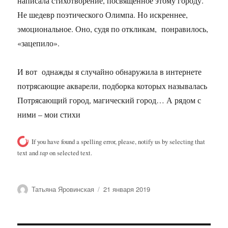
написала стихотворение, посвященное этому городу.
Не шедевр поэтического Олимпа. Но искреннее,
эмоциональное. Оно, судя по откликам, понравилось,
«зацепило».
И вот однажды я случайно обнаружила в интернете
потрясающие акварели, подборка которых называлась
Потрясающий город, магический город… А рядом с
ними – мои стихи
If you have found a spelling error, please, notify us by selecting that
text and
tap
on selected text.
Автор
Опубликовано
Татьяна Яровинская
21 января 2019