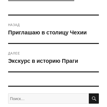
Навигация
НАЗАД
по
Приглашаю в столицу Чехии
Предыдущая
запись:
записям
ДАЛЕЕ
Экскурс в историю Праги
Следующая
запись:
ПО
Искать: