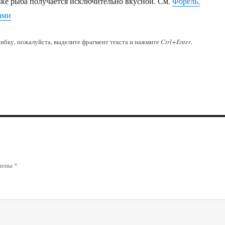
вке рыба получается исключительно вкусной. См.
Форель,
ами
ибку, пожалуйста, выделите фрагмент текста и нажмите
Ctrl+Enter
.
ечены
*