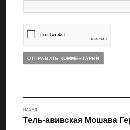
Навигация
НАЗАД
по
Тель-авивская Мошава Г
Предыдущая
запись:
записям