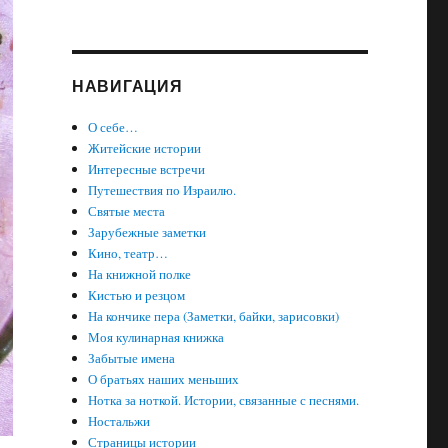
НАВИГАЦИЯ
О себе…
Житейские истории
Интересные встречи
Путешествия по Израилю.
Святые места
Зарубежные заметки
Кино, театр…
На книжной полке
Кистью и резцом
На кончике пера (Заметки, байки, зарисовки)
Моя кулинарная книжка
Забытые имена
О братьях наших меньших
Нотка за ноткой. Истории, связанные с песнями.
Ностальжи
Страницы истории