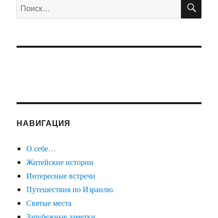
ПО
Искать:
НАВИГАЦИЯ
О себе…
Житейские истории
Интересные встречи
Путешествия по Израилю.
Святые места
Зарубежные заметки