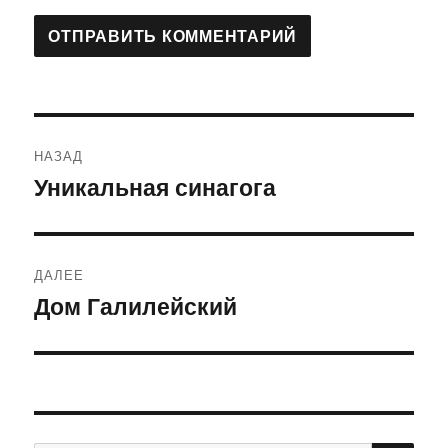
Навигация
НАЗАД
по
Уникальная синагога
Предыдущая
запись:
записям
ДАЛЕЕ
Дом Галилейский
Следующая
запись: