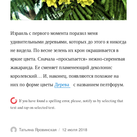
Израиль с первого момента поразил меня
удивительными деревьями, которых до этого я никогда
не видела. По весне зелень их крон окрашивается в
яркие цвета. Сначала «просыпается» нежно-сиреневая
жакаранда. Ее сменяет пламенеющий деколонис
королевский… И, наконец, появляются похожие на
них по форме цветы
Дерева
с названием пелтфорум.
If you have found a spelling error, please, notify us by selecting that
text and
tap
on selected text.
Автор
Опубликовано
Татьяна Яровинская
12 июля 2018