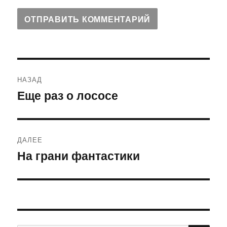
Навигация
НАЗАД
по
Еще раз о лососе
Предыдущая
запись:
записям
ДАЛЕЕ
На грани фантастики
Следующая
запись: