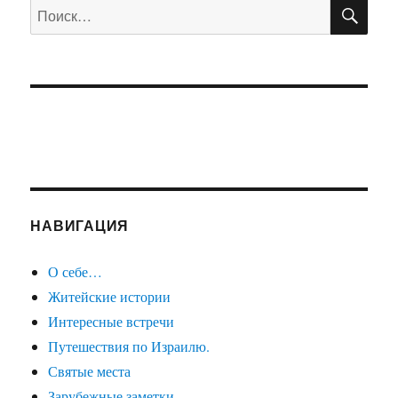
ПО
Искать:
НАВИГАЦИЯ
О себе…
Житейские истории
Интересные встречи
Путешествия по Израилю.
Святые места
Зарубежные заметки