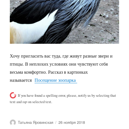
Хочу пригласить вас туда, где живут разные звери и
птицы. В неплохих условиях они чувствуют себя
весьма комфортно. Рассказ в картинках
называется
Посещение зоопарка
If you have found a spelling error, please, notify us by selecting that
text and
tap
on selected text.
Автор
Опубликовано
Татьяна Яровинская
26 ноября 2018