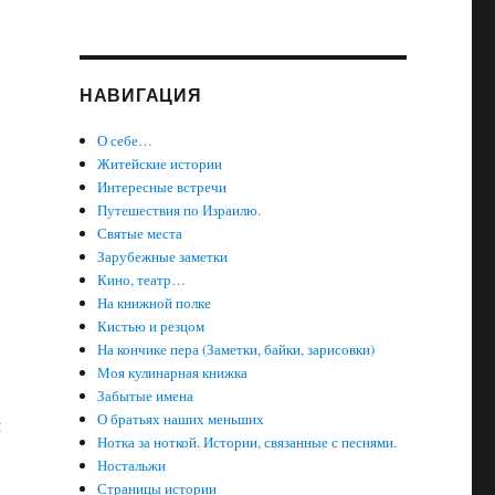
НАВИГАЦИЯ
О себе…
Житейские истории
Интересные встречи
Путешествия по Израилю.
Святые места
Зарубежные заметки
Кино, театр…
На книжной полке
Кистью и резцом
На кончике пера (Заметки, байки, зарисовки)
Моя кулинарная книжка
Забытые имена
О братьях наших меньших
м
Нотка за ноткой. Истории, связанные с песнями.
Ностальжи
Страницы истории