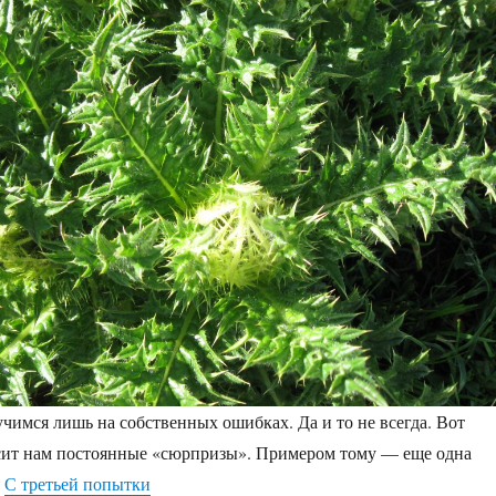
чимся лишь на собственных ошибках. Да и то не всегда. Вот
сит нам постоянные «сюрпризы». Примером тому — еще одна
я
С третьей попытки