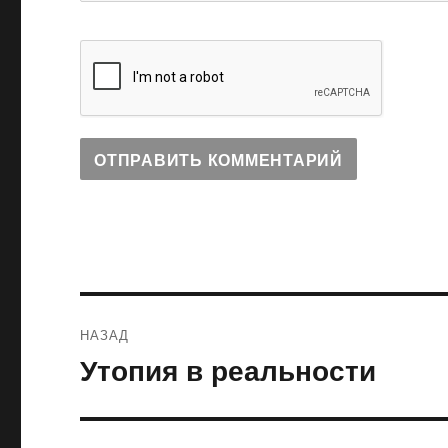
Навигация
НАЗАД
по
Утопия в реальности
Предыдущая
запись:
записям