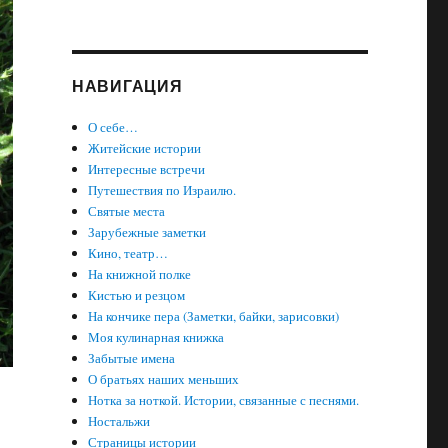
НАВИГАЦИЯ
О себе…
Житейские истории
Интересные встречи
Путешествия по Израилю.
Святые места
Зарубежные заметки
Кино, театр…
На книжной полке
Кистью и резцом
На кончике пера (Заметки, байки, зарисовки)
Моя кулинарная книжка
Забытые имена
О братьях наших меньших
Нотка за ноткой. Истории, связанные с песнями.
Ностальжи
Страницы истории