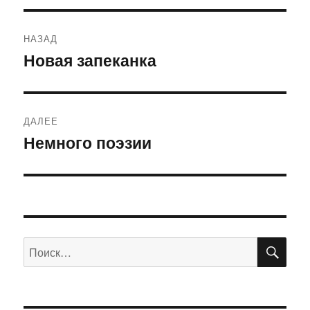
Навигация
НАЗАД
по
Новая запеканка
Предыдущая
запись:
записям
ДАЛЕЕ
Немного поэзии
Следующая
запись:
ПО
Искать: