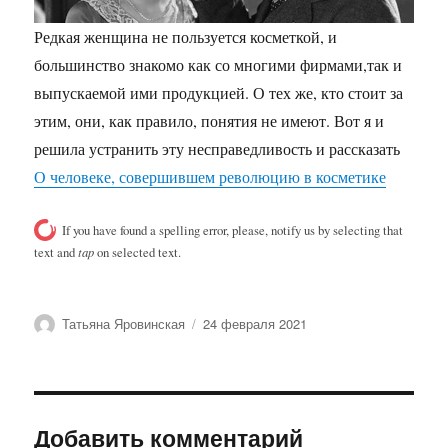
Редкая женщина не пользуется косметкой, и
большинство знакомо как со многими фирмами,так и
выпускаемой ими продукцией. О тех же, кто стоит за
этим, они, как правило, понятия не имеют. Вот я и
решила устранить эту несправедливость и рассказать
О человеке, совершившем революцию в косметике
If you have found a spelling error, please, notify us by selecting that
text and
tap
on selected text.
Автор
Опубликовано
Татьяна Яровинская
24 февраля 2021
Добавить комментарий